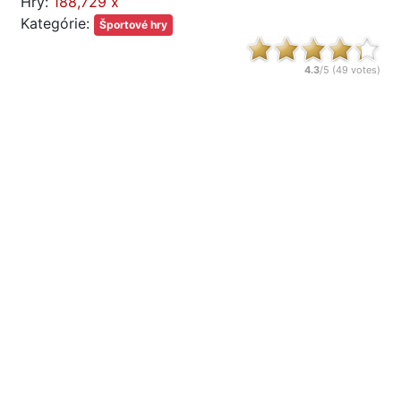
Hry:
188,729 x
Kategórie:
Športové hry
4.3
/5 (
49
votes)