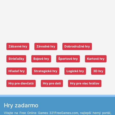
Zábavné hry
Závodné hry
Dobrodružné hry
Strieľačky
Bojové hry
Športové hry
Kartové hry
Hľadať hry
Strategické hry
Logické hry
3D hry
Hry pre dievčatá
Hry pre deti
Hry pre viac hráčov
Hry zadarmo
Vitajte na Free Online Games 321FreeGames.com, najlepší herný portál,