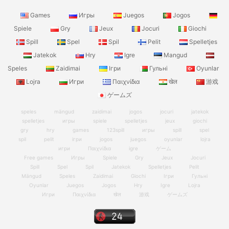
Games
Игры
Juegos
Jogos
Spiele
Gry
Jeux
Jocuri
Giochi
Spill
Spel
Spil
Pelit
Spelletjes
Jatekok
Hry
Igre
Mangud
Speles
Zaidimai
Ігри
Гульні
Oyunlar
Lojra
Игри
Παιχνίδια
खेल
游戏
ゲームズ
speles
mängud
zaidimai
jogos
jocuri
jatekok
spelletjes
игры
spiele
spelletjes
jeux
giochi
gry
hry
games
123spill
игры
spill
spel
spil
pelit
ігри
jogos
juegos
oyunlar
lojra
игри
Παιχνίδια
igre
ゲーム
Free games
Игры
Spiele
Gry
Jeux
Jocuri
Spill
Spel
Spil
Jatekok
Spelletjes
Pelit
Mängud
Speles
Zaidimai
Giochi
Ігри
Гульні
Oyunlar
Juegos
Jogos
Hry
Igre
Lojra
Игри
Παιχνίδια
खेल
游戏
ゲームズ