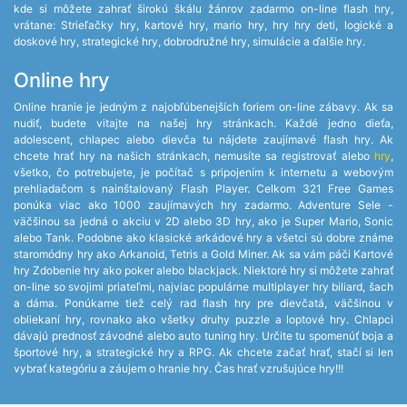
kde si môžete zahrať širokú škálu žánrov zadarmo on-line flash hry,
vrátane: Strieľačky hry, kartové hry, mario hry, hry hry deti, logické a
doskové hry, strategické hry, dobrodružné hry, simulácie a ďalšie hry.
Online hry
Online hranie je jedným z najobľúbenejších foriem on-line zábavy. Ak sa
nudiť, budete vitajte na našej hry stránkach. Každé jedno dieťa,
adolescent, chlapec alebo dievča tu nájdete zaujímavé flash hry. Ak
chcete hrať hry na našich stránkach, nemusíte sa registrovať alebo
hry
,
všetko, čo potrebujete, je počítač s pripojením k internetu a webovým
prehliadačom s nainštalovaný Flash Player. Celkom 321 Free Games
ponúka viac ako 1000 zaujímavých hry zadarmo. Adventure Sele -
väčšinou sa jedná o akciu v 2D alebo 3D hry, ako je Super Mario, Sonic
alebo Tank. Podobne ako klasické arkádové hry a všetci sú dobre známe
staromódny hry ako Arkanoid, Tetris a Gold Miner. Ak sa vám páči Kartové
hry Zdobenie hry ako poker alebo blackjack. Niektoré hry si môžete zahrať
on-line so svojimi priateľmi, najviac populárne multiplayer hry biliard, šach
a dáma. Ponúkame tiež celý rad flash hry pre dievčatá, väčšinou v
obliekaní hry, rovnako ako všetky druhy puzzle a loptové hry. Chlapci
dávajú prednosť závodné alebo auto tuning hry. Určite tu spomenúť boja a
športové hry, a strategické hry a RPG. Ak chcete začať hrať, stačí si len
vybrať kategóriu a záujem o hranie hry. Čas hrať vzrušujúce hry!!!