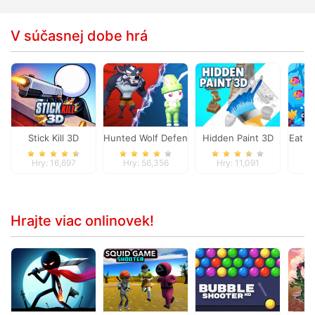
V súčasnej dobe hrá
Stick Kill 3D
Hunted Wolf Defense Game
Hidden Paint 3D
Eat A
Hry: 16,697
Hry: 56,356
Hry: 11,091
H
Hrajte viac onlinovek!