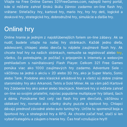
Vitajte na Free Online Games 321FreeGames.com, najlepší herný portál,
kde si môžete zahrať širokú škálu žánrov zadarmo on-line flash hry,
vrátane: Strieľačky hry, kartové hry, mario hry, hry hry deti, logické a
doskové hry, strategické hry, dobrodružné hry, simulácie a ďalšie hry.
Online hry
Online hranie je jedným z najobľúbenejších foriem on-line zábavy. Ak sa
nudiť, budete vitajte na našej hry stránkach. Každé jedno dieťa,
adolescent, chlapec alebo dievča tu nájdete zaujímavé flash hry. Ak
chcete hrať hry na našich stránkach, nemusíte sa registrovať alebo
hry
,
všetko, čo potrebujete, je počítač s pripojením k internetu a webovým
prehliadačom s nainštalovaný Flash Player. Celkom 321 Free Games
ponúka viac ako 1000 zaujímavých hry zadarmo. Adventure Sele -
väčšinou sa jedná o akciu v 2D alebo 3D hry, ako je Super Mario, Sonic
alebo Tank. Podobne ako klasické arkádové hry a všetci sú dobre známe
staromódny hry ako Arkanoid, Tetris a Gold Miner. Ak sa vám páči Kartové
hry Zdobenie hry ako poker alebo blackjack. Niektoré hry si môžete zahrať
on-line so svojimi priateľmi, najviac populárne multiplayer hry biliard, šach
a dáma. Ponúkame tiež celý rad flash hry pre dievčatá, väčšinou v
obliekaní hry, rovnako ako všetky druhy puzzle a loptové hry. Chlapci
dávajú prednosť závodné alebo auto tuning hry. Určite tu spomenúť boja a
športové hry, a strategické hry a RPG. Ak chcete začať hrať, stačí si len
vybrať kategóriu a záujem o hranie hry. Čas hrať vzrušujúce hry!!!