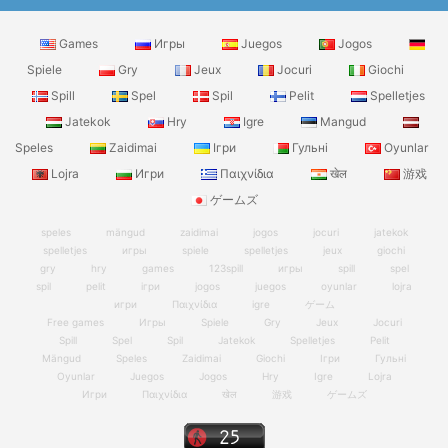
Games
Игры
Juegos
Jogos
Spiele
Gry
Jeux
Jocuri
Giochi
Spill
Spel
Spil
Pelit
Spelletjes
Jatekok
Hry
Igre
Mangud
Speles
Zaidimai
Ігри
Гульні
Oyunlar
Lojra
Игри
Παιχνίδια
खेल
游戏
ゲームズ
speles
mängud
zaidimai
jogos
jocuri
jatekok
spelletjes
игры
spiele
spelletjes
jeux
giochi
gry
hry
games
123spill
игры
spill
spel
spil
pelit
ігри
jogos
juegos
oyunlar
lojra
игри
Παιχνίδια
igre
ゲーム
Free games
Игры
Spiele
Gry
Jeux
Jocuri
Spill
Spel
Spil
Jatekok
Spelletjes
Pelit
Mängud
Speles
Zaidimai
Giochi
Ігри
Гульні
Oyunlar
Juegos
Jogos
Hry
Igre
Lojra
Игри
Παιχνίδια
खेल
游戏
ゲームズ