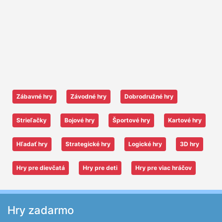
Zábavné hry
Závodné hry
Dobrodružné hry
Strieľačky
Bojové hry
Športové hry
Kartové hry
Hľadať hry
Strategické hry
Logické hry
3D hry
Hry pre dievčatá
Hry pre deti
Hry pre viac hráčov
Hry zadarmo