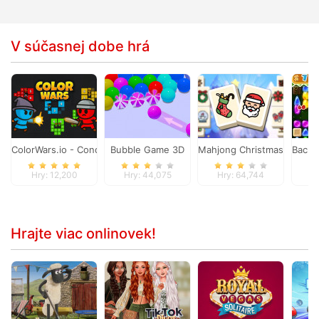
V súčasnej dobe hrá
ColorWars.io - Conquest Game
Bubble Game 3D
Mahjong Christmas Holida
Back 
Hry: 12,200
Hry: 44,075
Hry: 64,744
Hr
Hrajte viac onlinovek!