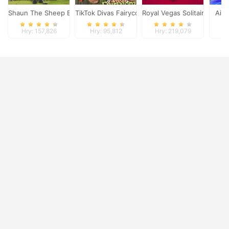
Shaun The Sheep Baahmy Golf
TikTok Divas Fairycore
Royal Vegas Solitaire
Air
Hry: 157,826
Hry: 95,812
Hry: 219,079
H