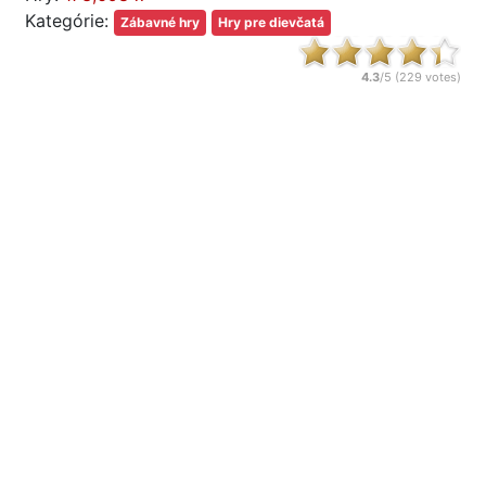
Kategórie:
Zábavné hry
Hry pre dievčatá
4.3
/5 (
229
votes)