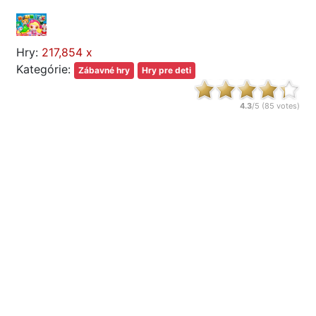
Hry:
217,854 x
Kategórie:
Zábavné hry
Hry pre deti
4.3
/5 (
85
votes)