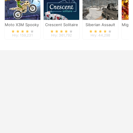
Moto X3M Spooky Land
Crescent Solitaire
Siberian Assault
Might
Hry: 159,231
Hry: 361,792
Hry: 44,298
Hr