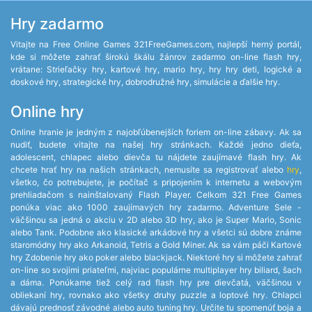
Hry zadarmo
Vitajte na Free Online Games 321FreeGames.com, najlepší herný portál,
kde si môžete zahrať širokú škálu žánrov zadarmo on-line flash hry,
vrátane: Strieľačky hry, kartové hry, mario hry, hry hry deti, logické a
doskové hry, strategické hry, dobrodružné hry, simulácie a ďalšie hry.
Online hry
Online hranie je jedným z najobľúbenejších foriem on-line zábavy. Ak sa
nudiť, budete vitajte na našej hry stránkach. Každé jedno dieťa,
adolescent, chlapec alebo dievča tu nájdete zaujímavé flash hry. Ak
chcete hrať hry na našich stránkach, nemusíte sa registrovať alebo
hry
,
všetko, čo potrebujete, je počítač s pripojením k internetu a webovým
prehliadačom s nainštalovaný Flash Player. Celkom 321 Free Games
ponúka viac ako 1000 zaujímavých hry zadarmo. Adventure Sele -
väčšinou sa jedná o akciu v 2D alebo 3D hry, ako je Super Mario, Sonic
alebo Tank. Podobne ako klasické arkádové hry a všetci sú dobre známe
staromódny hry ako Arkanoid, Tetris a Gold Miner. Ak sa vám páči Kartové
hry Zdobenie hry ako poker alebo blackjack. Niektoré hry si môžete zahrať
on-line so svojimi priateľmi, najviac populárne multiplayer hry biliard, šach
a dáma. Ponúkame tiež celý rad flash hry pre dievčatá, väčšinou v
obliekaní hry, rovnako ako všetky druhy puzzle a loptové hry. Chlapci
dávajú prednosť závodné alebo auto tuning hry. Určite tu spomenúť boja a