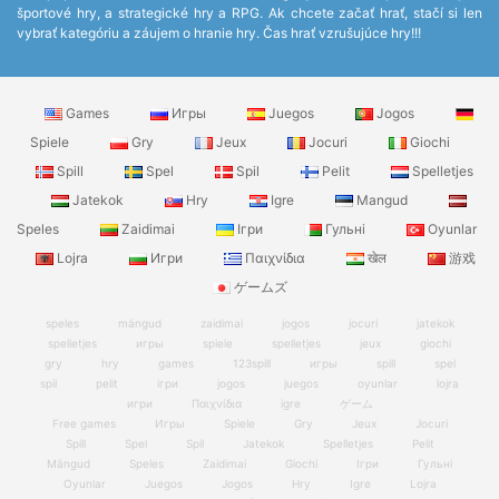
športové hry, a strategické hry a RPG. Ak chcete začať hrať, stačí si len
vybrať kategóriu a záujem o hranie hry. Čas hrať vzrušujúce hry!!!
Games
Игры
Juegos
Jogos
Spiele
Gry
Jeux
Jocuri
Giochi
Spill
Spel
Spil
Pelit
Spelletjes
Jatekok
Hry
Igre
Mangud
Speles
Zaidimai
Ігри
Гульні
Oyunlar
Lojra
Игри
Παιχνίδια
खेल
游戏
ゲームズ
speles
mängud
zaidimai
jogos
jocuri
jatekok
spelletjes
игры
spiele
spelletjes
jeux
giochi
gry
hry
games
123spill
игры
spill
spel
spil
pelit
ігри
jogos
juegos
oyunlar
lojra
игри
Παιχνίδια
igre
ゲーム
Free games
Игры
Spiele
Gry
Jeux
Jocuri
Spill
Spel
Spil
Jatekok
Spelletjes
Pelit
Mängud
Speles
Zaidimai
Giochi
Ігри
Гульні
Oyunlar
Juegos
Jogos
Hry
Igre
Lojra