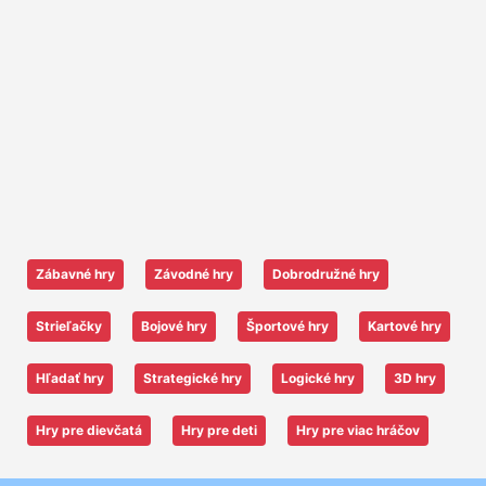
Zábavné hry
Závodné hry
Dobrodružné hry
Strieľačky
Bojové hry
Športové hry
Kartové hry
Hľadať hry
Strategické hry
Logické hry
3D hry
Hry pre dievčatá
Hry pre deti
Hry pre viac hráčov