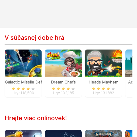
V súčasnej dobe hrá
Galactic Missile Defense
Dream Chefs
Heads Mayhem
Adam
Hry: 118,500
Hry: 102,185
Hry: 131,882
Hr
Hrajte viac onlinovek!