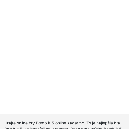
Hrajte online hry Bomb it 5 online zadarmo. To je najlepšia hra
Bomb it 5 k dispozícii na internete. Bezplatne vďaka Bomb it 5