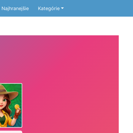
Najhranejšie
Kategórie