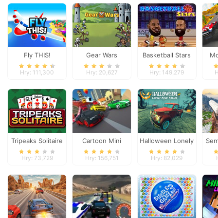
Fly THIS!
Gear Wars
Basketball Stars
Mo
Ex
Hry: 111,300
Hry: 20,627
Hry: 149,279
H
Tripeaks Solitaire
Cartoon Mini
Halloween Lonely
Sem
Racing
Road Racing
Hry: 73,729
Hry: 156,751
Hry: 82,029