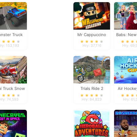
nster Truck
Mr Cappuccino
Babs: New 
treme Racing
Assassino
Schoo
ry: 153,193
Hry: 37,116
Hry: 69
i Truck Snow
Trials Ride 2
Air Hocke
Simulator
Hry: 74,593
Hry: 84,823
Hry: 61,