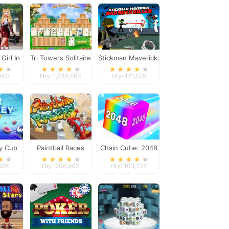
Girl In
Tri Towers Solitaire
Stickman Maverick:
l
Bad Boys Killer
,940
Hry: 1,235,663
Hry: 121,525
y Cup
Paintball Races
Chain Cube: 2048
merge
508
Hry: 206,902
Hry: 103,274