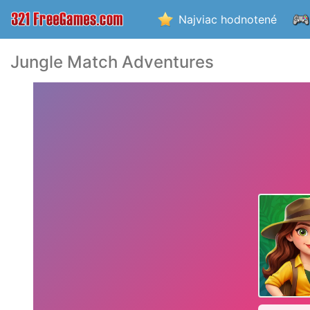
Najviac hodnotené
Jungle Match Adventures