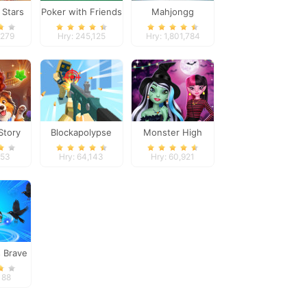
 Stars
Poker with Friends
Mahjongg
Dimensions
,279
Hry: 245,125
Hry: 1,801,784
Story
Blockapolypse
Monster High
h
Zombie Shooter
Spooky Fashion
253
Hry: 64,143
Hry: 60,921
s Brave
ure
188