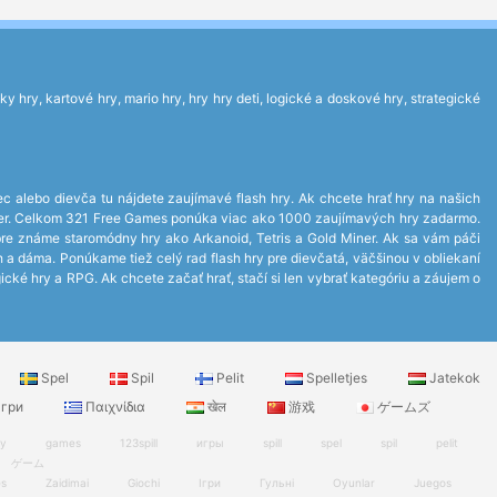
 hry, kartové hry, mario hry, hry hry deti, logické a doskové hry, strategické
ec alebo dievča tu nájdete zaujímavé flash hry. Ak chcete hrať hry na našich
layer. Celkom 321 Free Games ponúka viac ako 1000 zaujímavých hry zadarmo.
bre známe staromódny hry ako Arkanoid, Tetris a Gold Miner. Ak sa vám páči
ch a dáma. Ponúkame tiež celý rad flash hry pre dievčatá, väčšinou v obliekaní
ické hry a RPG. Ak chcete začať hrať, stačí si len vybrať kategóriu a záujem o
Spel
Spil
Pelit
Spelletjes
Jatekok
гри
Παιχνίδια
खेल
游戏
ゲームズ
ry
games
123spill
игры
spill
spel
spil
pelit
ゲーム
es
Zaidimai
Giochi
Ігри
Гульні
Oyunlar
Juegos