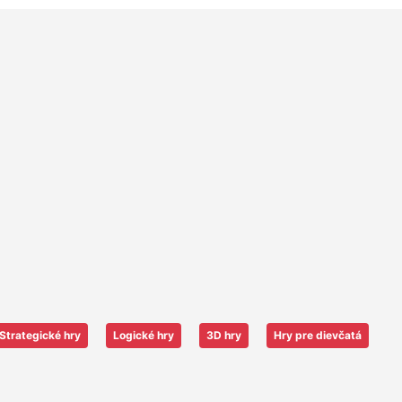
Strategické hry
Logické hry
3D hry
Hry pre dievčatá