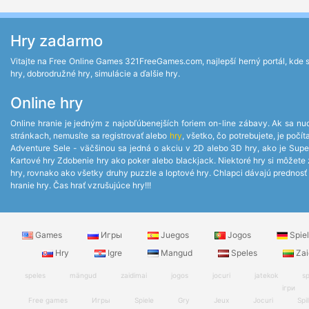
Hry zadarmo
Vitajte na Free Online Games 321FreeGames.com, najlepší herný portál, kde si 
hry, dobrodružné hry, simulácie a ďalšie hry.
Online hry
Online hranie je jedným z najobľúbenejších foriem on-line zábavy. Ak sa nud
stránkach, nemusíte sa registrovať alebo
hry
, všetko, čo potrebujete, je po
Adventure Sele - väčšinou sa jedná o akciu v 2D alebo 3D hry, ako je Supe
Kartové hry Zdobenie hry ako poker alebo blackjack. Niektoré hry si môžete za
hry, rovnako ako všetky druhy puzzle a loptové hry. Chlapci dávajú prednosť z
hranie hry. Čas hrať vzrušujúce hry!!!
Games
Игры
Juegos
Jogos
Spie
Hry
Igre
Mangud
Speles
Zai
speles
mängud
zaidimai
jogos
jocuri
jatekok
sp
ігри
Free games
Игры
Spiele
Gry
Jeux
Jocuri
Spil