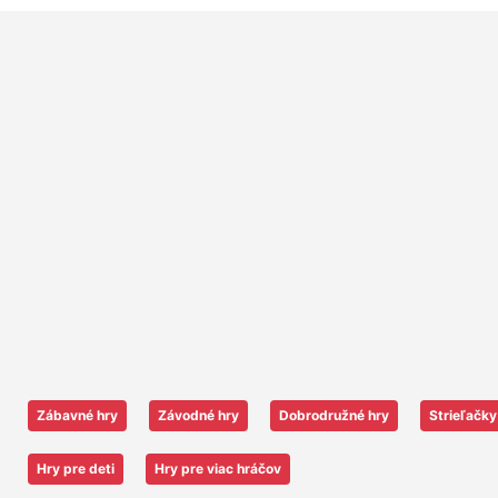
Zábavné hry
Závodné hry
Dobrodružné hry
Strieľačky
Hry pre deti
Hry pre viac hráčov