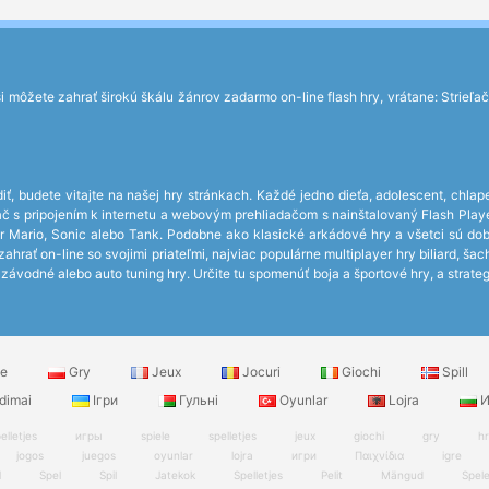
môžete zahrať širokú škálu žánrov zadarmo on-line flash hry, vrátane: Strieľačky
iť, budete vitajte na našej hry stránkach. Každé jedno dieťa, adolescent, chlap
čítač s pripojením k internetu a webovým prehliadačom s nainštalovaný Flash P
r Mario, Sonic alebo Tank. Podobne ako klasické arkádové hry a všetci sú do
hrať on-line so svojimi priateľmi, najviac populárne multiplayer hry biliard, ša
ávodné alebo auto tuning hry. Určite tu spomenúť boja a športové hry, a strateg
le
Gry
Jeux
Jocuri
Giochi
Spill
dimai
Ігри
Гульні
Oyunlar
Lojra
И
elletjes
игры
spiele
spelletjes
jeux
giochi
gry
h
jogos
juegos
oyunlar
lojra
игри
Παιχνίδια
igre
l
Spel
Spil
Jatekok
Spelletjes
Pelit
Mängud
Spel