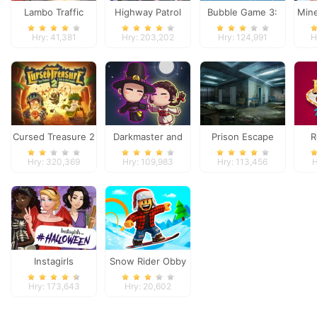
Lambo Traffic
Highway Patrol
Bubble Game 3:
Mine
Racer
Showdown
Christmas Edition
Hry: 41,381
Hry: 203,202
Hry: 124,991
H
Cursed Treasure 2
Darkmaster and
Prison Escape
R
Lightmaiden
Hry: 320,369
Hry: 109,983
Hry: 113,456
H
Instagirls
Snow Rider Obby
Halloween Dress
Parkour
Hry: 173,643
Hry: 20,602
Up