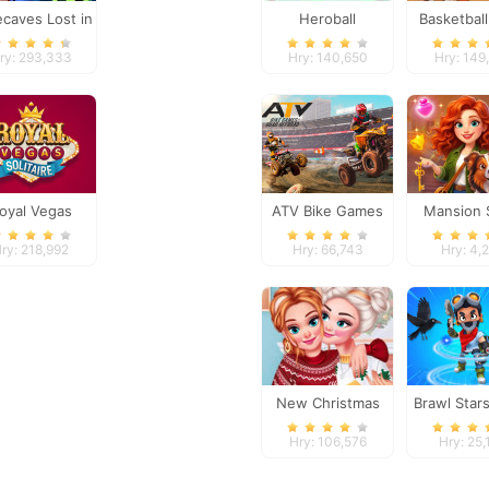
caves Lost in
Heroball
Basketball
Space
Adventures
ry: 293,333
Hry: 140,650
Hry: 149
oyal Vegas
ATV Bike Games
Mansion 
Solitaire
Quad Offroad
Matc
ry: 218,992
Hry: 66,743
Hry: 4,
New Christmas
Brawl Star
Sweater Design
Advent
Hry: 106,576
Hry: 25,