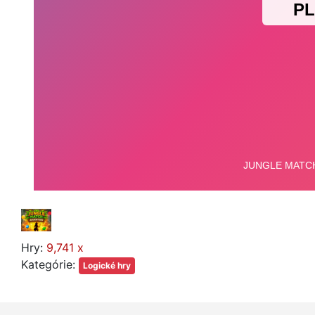
Hry:
9,741 x
Kategórie:
Logické hry