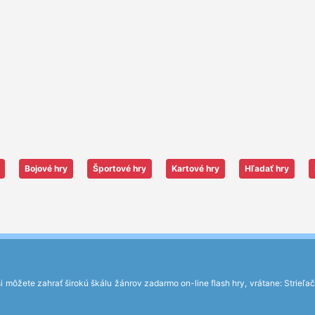
Bojové hry
Športové hry
Kartové hry
Hľadať hry
môžete zahrať širokú škálu žánrov zadarmo on-line flash hry, vrátane: Strieľačky