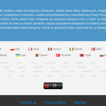
iť, budete vitajte na našej hry stránkach. Každé jedno dieťa, adolescent, chlap
čítač s pripojením k internetu a webovým prehliadačom s nainštalovaný Flash P
r Mario, Sonic alebo Tank. Podobne ako klasické arkádové hry a všetci sú do
hrať on-line so svojimi priateľmi, najviac populárne multiplayer hry biliard, ša
ávodné alebo auto tuning hry. Určite tu spomenúť boja a športové hry, a strateg
le
Gry
Jeux
Jocuri
Giochi
Spill
dimai
Ігри
Гульні
Oyunlar
Lojra
И
elletjes
игры
spiele
spelletjes
jeux
giochi
gry
h
jogos
juegos
oyunlar
lojra
игри
Παιχνίδια
igre
l
Spel
Spil
Jatekok
Spelletjes
Pelit
Mängud
Spel
Hry
Igre
Lojra
Игри
Παιχνίδια
खेल
游戏
Contact us
Privacy policy
Sitemap