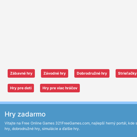
Zábavné hry
Závodné hry
Dobrodružné hry
Strieľačky
Hry pre deti
Hry pre viac hráčov
Hry zadarmo
Vitajte na Free Online Games 321FreeGames.com, najlepší herný portál, kde si 
hry, dobrodružné hry, simulácie a ďalšie hry.