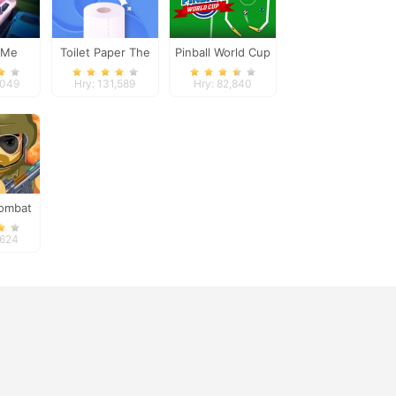
 Me
Toilet Paper The
Pinball World Cup
Game
,049
Hry: 131,589
Hry: 82,840
Combat
,624