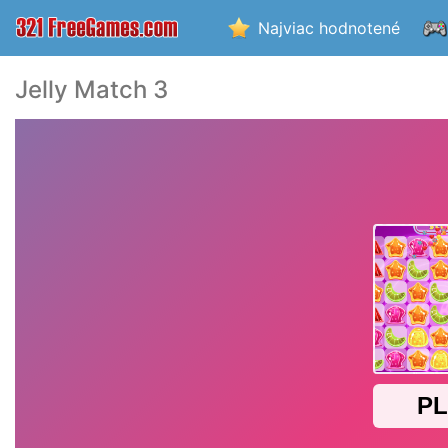
Najviac hodnotené
Jelly Match 3