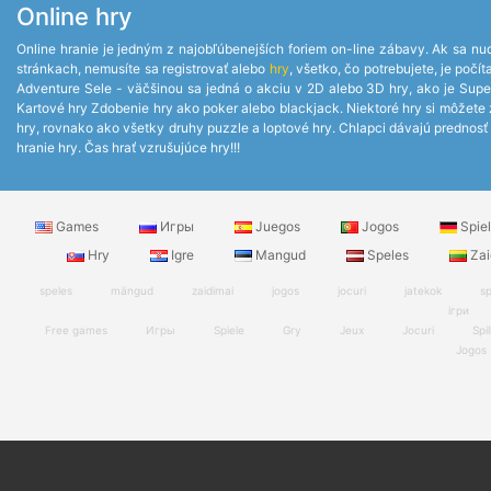
Online hry
Online hranie je jedným z najobľúbenejších foriem on-line zábavy. Ak sa nud
stránkach, nemusíte sa registrovať alebo
hry
, všetko, čo potrebujete, je po
Adventure Sele - väčšinou sa jedná o akciu v 2D alebo 3D hry, ako je Supe
Kartové hry Zdobenie hry ako poker alebo blackjack. Niektoré hry si môžete za
hry, rovnako ako všetky druhy puzzle a loptové hry. Chlapci dávajú prednosť z
hranie hry. Čas hrať vzrušujúce hry!!!
Games
Игры
Juegos
Jogos
Spie
Hry
Igre
Mangud
Speles
Zai
speles
mängud
zaidimai
jogos
jocuri
jatekok
sp
ігри
Free games
Игры
Spiele
Gry
Jeux
Jocuri
Spil
Jogos