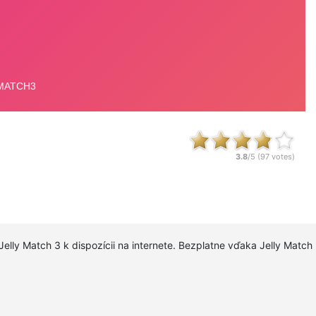
3.8
/5 (
97
votes)
a Jelly Match 3 k dispozícii na internete. Bezplatne vďaka Jelly Matc