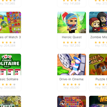
Galaxy Defense
Bridg
ry: 147,965
Hry: 141,659
Hry: 37,
es of Match 3
Heroic Quest
Zombie Mis
ry: 204,584
Hry: 187,350
Hry: 177
ssic Solitaire
Drive-in Cinema:
Puzzle 
Deluxe
Idle Game
ry: 344,655
Hry: 49,290
Hry: 167