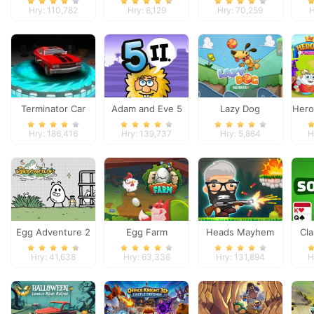
Trip
Hry: 110,782
Hry: 8,129
Hry: 70,259
H
Terminator Car
Adam and Eve 5
Lazy Dog
Hero
Part 2
Hry: 186,416
Hry: 139,737
Hry: 5,864
H
Egg Adventure 2
Egg Farm
Heads Mayhem
Cla
Hry: 41,638
Hry: 63,336
Hry: 131,894
H