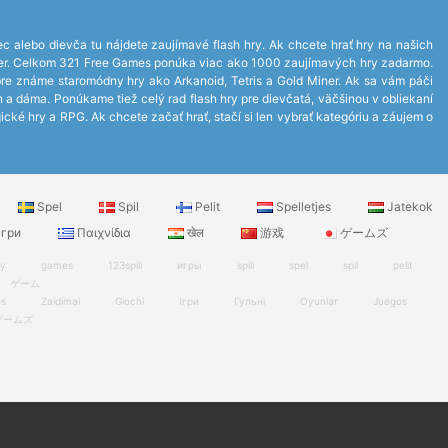
ec alebo dievča tu nájdete zaujímavé flash hry. Ak chcete hrať hry na našich
layer. Celkom 321 Free Games ponúka viac ako 1000 zaujímavých hry zadarmo.
bre známe staromódny hry ako Arkanoid, Tetris a Gold Miner. Ak sa vám páči
ch a dáma. Ponúkame tiež celý rad flash hry pre dievčatá, väčšinou v obliekaní
ické hry a RPG. Ak chcete začať hrať, stačí si len vybrať kategóriu a záujem o
Spel
Spil
Pelit
Spelletjes
Jatekok
гри
Παιχνίδια
खेल
游戏
ゲームズ
ry
games
123spill
игры
spill
spel
spil
pelit
ゲーム
es
Zaidimai
Giochi
Ігри
Гульні
Oyunlar
Juegos
ゲームズ