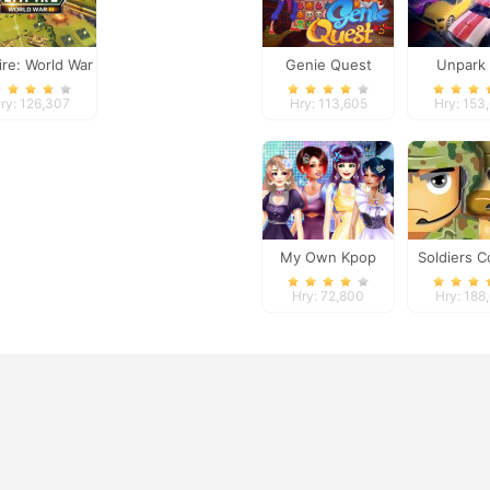
re: World War
Genie Quest
Unpark
III
ry: 126,307
Hry: 113,605
Hry: 153
My Own Kpop
Soldiers 
Band
Hry: 72,800
Hry: 188