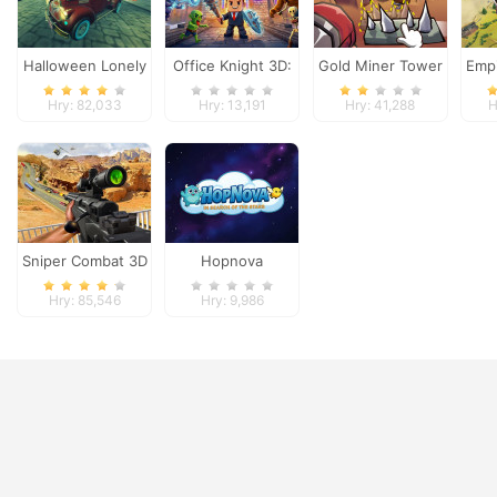
Halloween Lonely
Office Knight 3D:
Gold Miner Tower
Empi
Road Racing
Castle Defense
Defense
Hry: 82,033
Hry: 13,191
Hry: 41,288
H
Sniper Combat 3D
Hopnova
Hry: 85,546
Hry: 9,986