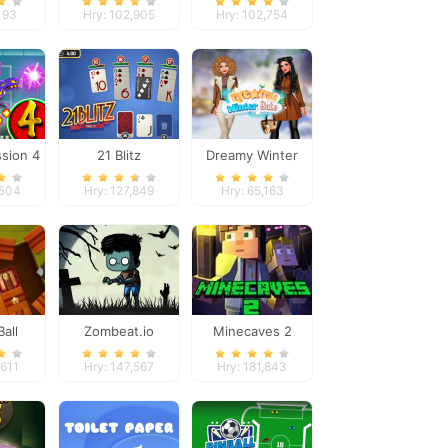
e
The Week
193
Hry: 102,905
Hry: 102,754
sion 4
21 Blitz
Dreamy Winter
Date
,504
Hry: 127,849
Hry: 65,163
Ball
Zombeat.io
Minecaves 2
,611
Hry: 147,567
Hry: 181,843