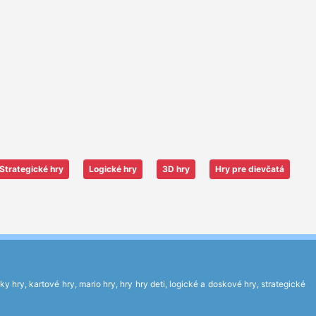
Strategické hry
Logické hry
3D hry
Hry pre dievčatá
 hry, kartové hry, mario hry, hry hry deti, logické a doskové hry, strategické