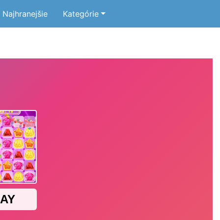
Najhranejšie
Kategórie