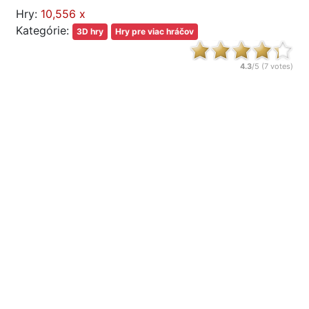
Hry:
10,556 x
Kategórie:
3D hry
Hry pre viac hráčov
4.3
/5 (
7
votes)