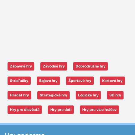
Zábavné hry
Závodné hry
Dobrodružné hry
Strieľačky
Bojové hry
Športové hry
Kartové hry
Hľadať hry
Strategické hry
Logické hry
3D hry
Hry pre dievčatá
Hry pre deti
Hry pre viac hráčov