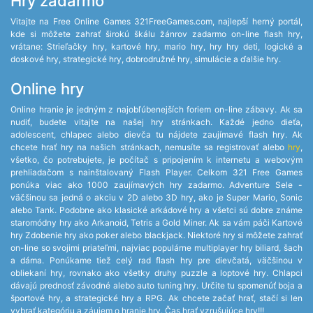
Hry zadarmo
Vitajte na Free Online Games 321FreeGames.com, najlepší herný portál,
kde si môžete zahrať širokú škálu žánrov zadarmo on-line flash hry,
vrátane: Strieľačky hry, kartové hry, mario hry, hry hry deti, logické a
doskové hry, strategické hry, dobrodružné hry, simulácie a ďalšie hry.
Online hry
Online hranie je jedným z najobľúbenejších foriem on-line zábavy. Ak sa
nudiť, budete vitajte na našej hry stránkach. Každé jedno dieťa,
adolescent, chlapec alebo dievča tu nájdete zaujímavé flash hry. Ak
chcete hrať hry na našich stránkach, nemusíte sa registrovať alebo
hry
,
všetko, čo potrebujete, je počítač s pripojením k internetu a webovým
prehliadačom s nainštalovaný Flash Player. Celkom 321 Free Games
ponúka viac ako 1000 zaujímavých hry zadarmo. Adventure Sele -
väčšinou sa jedná o akciu v 2D alebo 3D hry, ako je Super Mario, Sonic
alebo Tank. Podobne ako klasické arkádové hry a všetci sú dobre známe
staromódny hry ako Arkanoid, Tetris a Gold Miner. Ak sa vám páči Kartové
hry Zdobenie hry ako poker alebo blackjack. Niektoré hry si môžete zahrať
on-line so svojimi priateľmi, najviac populárne multiplayer hry biliard, šach
a dáma. Ponúkame tiež celý rad flash hry pre dievčatá, väčšinou v
obliekaní hry, rovnako ako všetky druhy puzzle a loptové hry. Chlapci
dávajú prednosť závodné alebo auto tuning hry. Určite tu spomenúť boja a
športové hry, a strategické hry a RPG. Ak chcete začať hrať, stačí si len
vybrať kategóriu a záujem o hranie hry. Čas hrať vzrušujúce hry!!!