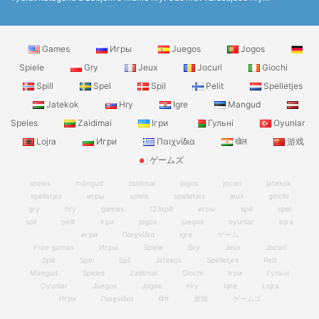
Games
Игры
Juegos
Jogos
Spiele
Gry
Jeux
Jocuri
Giochi
Spill
Spel
Spil
Pelit
Spelletjes
Jatekok
Hry
Igre
Mangud
Speles
Zaidimai
Ігри
Гульні
Oyunlar
Lojra
Игри
Παιχνίδια
खेल
游戏
ゲームズ
speles
mängud
zaidimai
jogos
jocuri
jatekok
spelletjes
игры
spiele
spelletjes
jeux
giochi
gry
hry
games
123spill
игры
spill
spel
spil
pelit
ігри
jogos
juegos
oyunlar
lojra
игри
Παιχνίδια
igre
ゲーム
Free games
Игры
Spiele
Gry
Jeux
Jocuri
Spill
Spel
Spil
Jatekok
Spelletjes
Pelit
Mängud
Speles
Zaidimai
Giochi
Ігри
Гульні
Oyunlar
Juegos
Jogos
Hry
Igre
Lojra
Игри
Παιχνίδια
खेल
游戏
ゲームズ