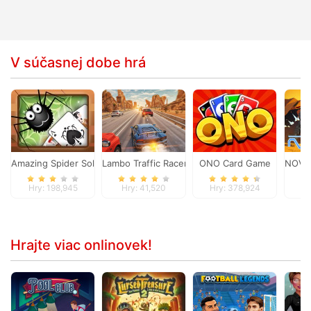
V súčasnej dobe hrá
Amazing Spider Solitaire
Lambo Traffic Racer
ONO Card Game
NOVA 
Hry: 198,945
Hry: 41,520
Hry: 378,924
H
Hrajte viac onlinovek!