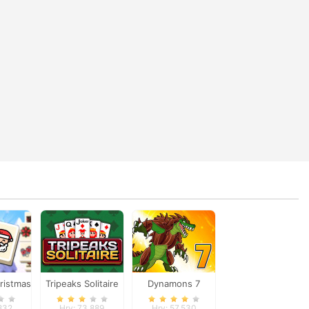
ristmas
Tripeaks Solitaire
Dynamons 7
ay
,832
Hry: 73,889
Hry: 57,530