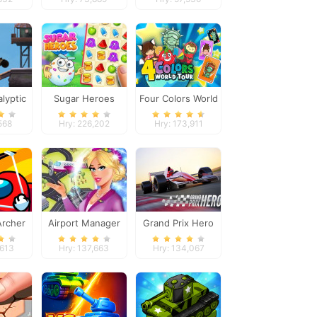
lyptic
Sugar Heroes
Four Colors World
ial
Tour
568
Hry: 226,202
Hry: 173,911
Archer
Airport Manager
Grand Prix Hero
Simulator
,613
Hry: 137,663
Hry: 134,067