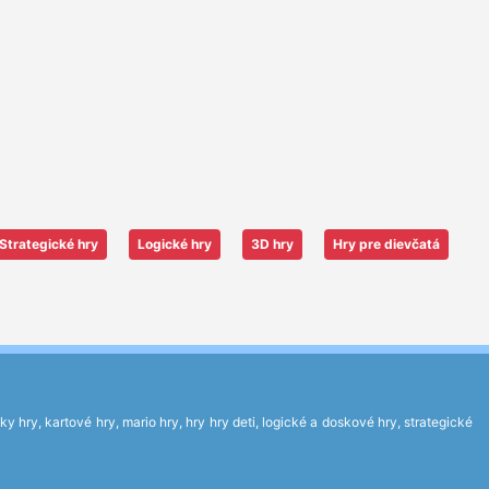
Strategické hry
Logické hry
3D hry
Hry pre dievčatá
 hry, kartové hry, mario hry, hry hry deti, logické a doskové hry, strategické