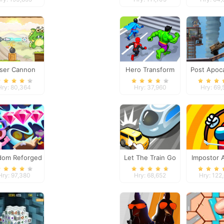
ser Cannon
Hero Transform
Post Apoca
evels Pack
Race
Truck Tr
Hry: 80,364
Hry: 37,960
Hry: 69,
dom Reforged
Let The Train Go
Impostor 
War
Hry: 97,380
Hry: 68,652
Hry: 122