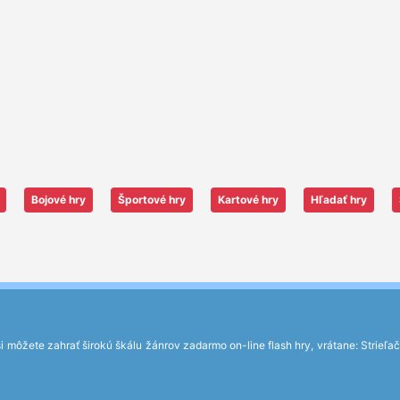
Bojové hry
Športové hry
Kartové hry
Hľadať hry
môžete zahrať širokú škálu žánrov zadarmo on-line flash hry, vrátane: Strieľačky