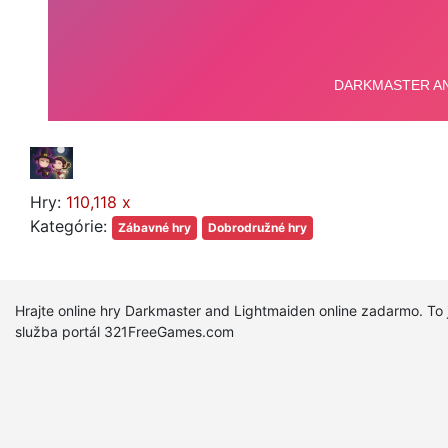
Hry:
110,118 x
Kategórie:
Zábavné hry
Dobrodružné hry
Hrajte online hry Darkmaster and Lightmaiden online zadarmo. To 
služba portál 321FreeGames.com