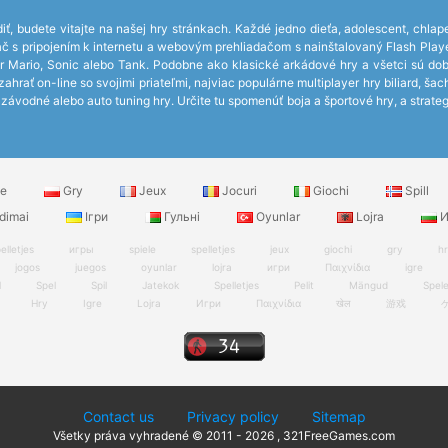
iť, budete vitajte na našej hry stránkach. Každé jedno dieťa, adolescent, chlap
čítač s pripojením k internetu a webovým prehliadačom s nainštalovaný Flash P
r Mario, Sonic alebo Tank. Podobne ako klasické arkádové hry a všetci sú do
hrať on-line so svojimi priateľmi, najviac populárne multiplayer hry biliard, ša
ávodné alebo auto tuning hry. Určite tu spomenúť boja a športové hry, a strateg
le
Gry
Jeux
Jocuri
Giochi
Spill
dimai
Ігри
Гульні
Oyunlar
Lojra
И
elletjes
игры
spiele
spelletjes
jeux
giochi
gry
h
jogos
juegos
oyunlar
lojra
игри
Παιχνίδια
igre
l
Spel
Spil
Jatekok
Spelletjes
Pelit
Mängud
Spel
Hry
Igre
Lojra
Игри
Παιχνίδια
खेल
游戏
Contact us
Privacy policy
Sitemap
Všetky práva vyhradené © 2011 - 2026 , 321FreeGames.com