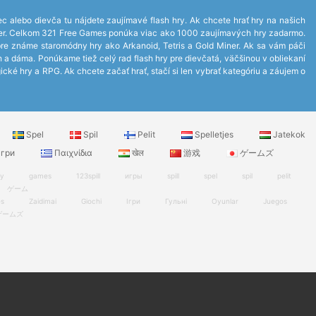
ec alebo dievča tu nájdete zaujímavé flash hry. Ak chcete hrať hry na našich
layer. Celkom 321 Free Games ponúka viac ako 1000 zaujímavých hry zadarmo.
bre známe staromódny hry ako Arkanoid, Tetris a Gold Miner. Ak sa vám páči
ch a dáma. Ponúkame tiež celý rad flash hry pre dievčatá, väčšinou v obliekaní
ické hry a RPG. Ak chcete začať hrať, stačí si len vybrať kategóriu a záujem o
Spel
Spil
Pelit
Spelletjes
Jatekok
гри
Παιχνίδια
खेल
游戏
ゲームズ
ry
games
123spill
игры
spill
spel
spil
pelit
ゲーム
es
Zaidimai
Giochi
Ігри
Гульні
Oyunlar
Juegos
ゲームズ