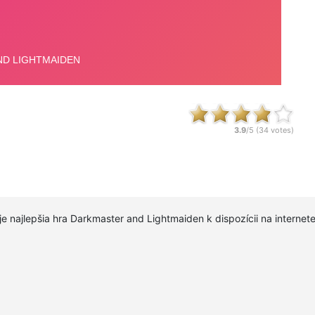
3.9
/5 (
34
votes)
je najlepšia hra Darkmaster and Lightmaiden k dispozícii na interne