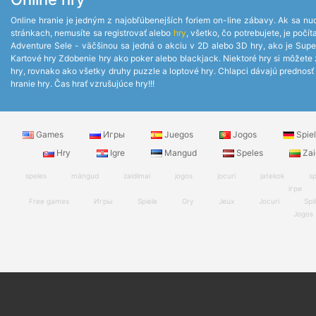
Online hranie je jedným z najobľúbenejších foriem on-line zábavy. Ak sa nud
stránkach, nemusíte sa registrovať alebo
hry
, všetko, čo potrebujete, je po
Adventure Sele - väčšinou sa jedná o akciu v 2D alebo 3D hry, ako je Supe
Kartové hry Zdobenie hry ako poker alebo blackjack. Niektoré hry si môžete za
hry, rovnako ako všetky druhy puzzle a loptové hry. Chlapci dávajú prednosť z
hranie hry. Čas hrať vzrušujúce hry!!!
Games
Игры
Juegos
Jogos
Spie
Hry
Igre
Mangud
Speles
Zai
speles
mängud
zaidimai
jogos
jocuri
jatekok
sp
ігри
Free games
Игры
Spiele
Gry
Jeux
Jocuri
Spil
Jogos