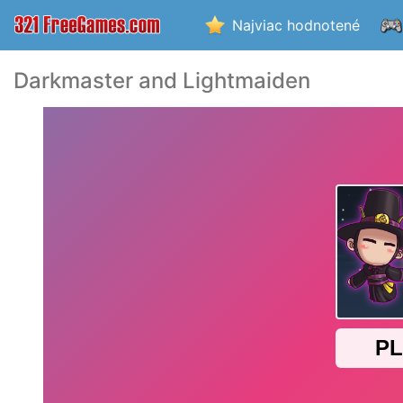
Najviac hodnotené
Darkmaster and Lightmaiden