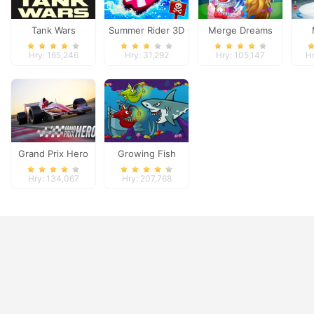
Tank Wars
Summer Rider 3D
Merge Dreams
D
Hry: 165,246
Hry: 31,292
Hry: 105,147
Hr
Grand Prix Hero
Growing Fish
Hry: 134,067
Hry: 207,768