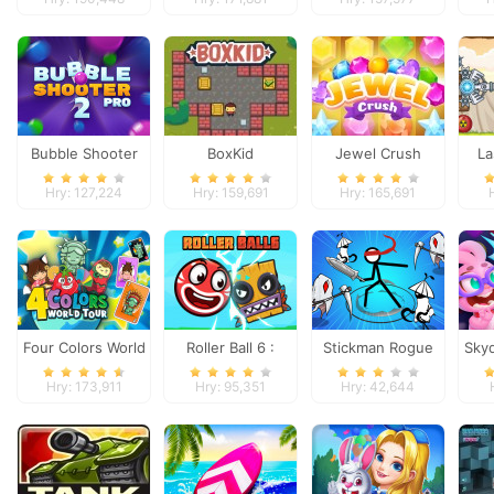
Bubble Shooter
BoxKid
Jewel Crush
La
Pro 2
L
Hry: 127,224
Hry: 159,691
Hry: 165,691
Four Colors World
Roller Ball 6 :
Stickman Rogue
Sky
Tour
Bounce Ball 6
Online
Hry: 173,911
Hry: 95,351
Hry: 42,644