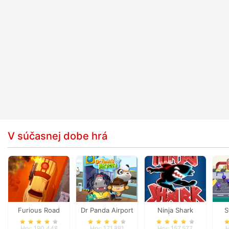
V súčasnej dobe hrá
Furious Road
Dr Panda Airport
Ninja Shark
S
Hry: 190,448
Hry: 171,881
Hry: 157,577
H