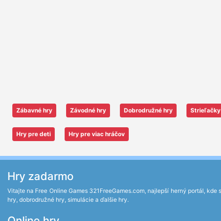
Zábavné hry
Závodné hry
Dobrodružné hry
Strieľačky
Hry pre deti
Hry pre viac hráčov
Hry zadarmo
Vitajte na Free Online Games 321FreeGames.com, najlepší herný portál, kde si 
hry, dobrodružné hry, simulácie a ďalšie hry.
Online hry