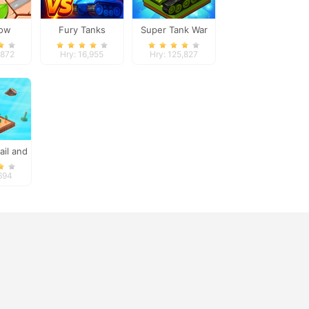
low
Fury Tanks
Super Tank War
,872
Hry: 16,955
Hry: 125,827
ail and
 2
,694