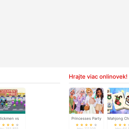
Hrajte viac onlinovek!
tickmen vs
Princesses Party
Mahjong Ch
Zombies
Crashers
Holid
ry: 193,855
Hry: 111,105
Hry: 64