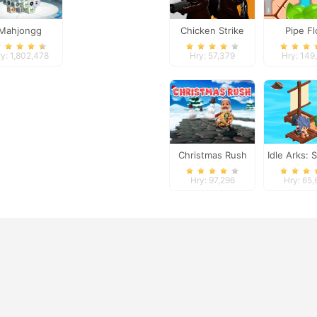
Mahjongg
Chicken Strike
Pipe F
imensions
y: 1,802,478
Hry: 57,379
Hry: 149
Christmas Rush
Idle Arks: S
Build
Hry: 97,296
Hry: 65