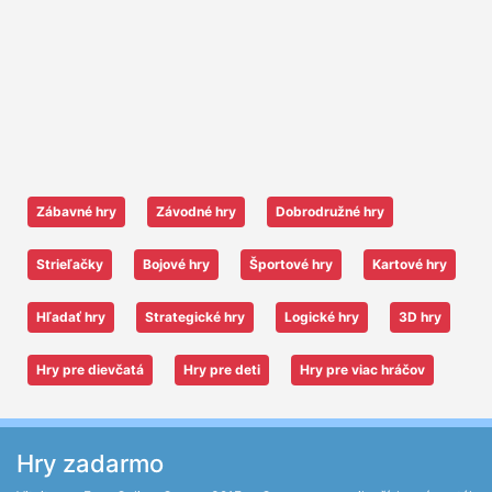
Zábavné hry
Závodné hry
Dobrodružné hry
Strieľačky
Bojové hry
Športové hry
Kartové hry
Hľadať hry
Strategické hry
Logické hry
3D hry
Hry pre dievčatá
Hry pre deti
Hry pre viac hráčov
Hry zadarmo