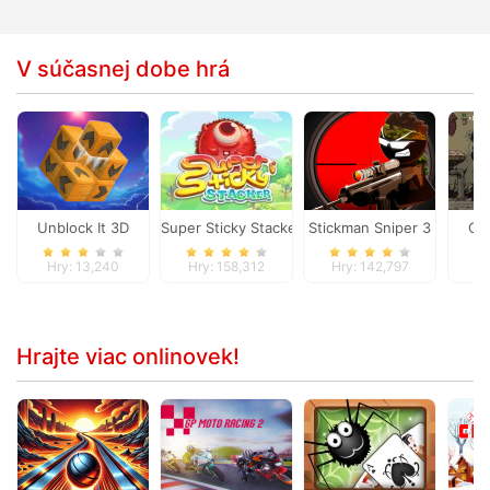
V súčasnej dobe hrá
Unblock It 3D
Super Sticky Stacker
Stickman Sniper 3
Or
Hry: 13,240
Hry: 158,312
Hry: 142,797
Hr
Hrajte viac onlinovek!