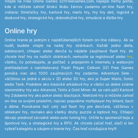
Vitajte na Free Online Games 321FreeGames.com, najlepší herný portál,
kde si môžete zahrať širokú škálu žánrov zadarmo on-line flash hry,
vrátane: Strieľačky hry, kartové hry, mario hry, hry hry deti, logické a
doskové hry, strategické hry, dobrodružné hry, simulácie a ďalšie hry.
Online hry
Online hranie je jedným z najobľúbenejších foriem on-line zábavy. Ak sa
nudiť, budete vitajte na našej hry stránkach. Každé jedno dieťa,
adolescent, chlapec alebo dievča tu nájdete zaujímavé flash hry. Ak
chcete hrať hry na našich stránkach, nemusíte sa registrovať alebo
hry
,
všetko, čo potrebujete, je počítač s pripojením k internetu a webovým
prehliadačom s nainštalovaný Flash Player. Celkom 321 Free Games
ponúka viac ako 1000 zaujímavých hry zadarmo. Adventure Sele -
väčšinou sa jedná o akciu v 2D alebo 3D hry, ako je Super Mario, Sonic
alebo Tank. Podobne ako klasické arkádové hry a všetci sú dobre známe
staromódny hry ako Arkanoid, Tetris a Gold Miner. Ak sa vám páči Kartové
hry Zdobenie hry ako poker alebo blackjack. Niektoré hry si môžete zahrať
on-line so svojimi priateľmi, najviac populárne multiplayer hry biliard, šach
a dáma. Ponúkame tiež celý rad flash hry pre dievčatá, väčšinou v
obliekaní hry, rovnako ako všetky druhy puzzle a loptové hry. Chlapci
dávajú prednosť závodné alebo auto tuning hry. Určite tu spomenúť boja a
športové hry, a strategické hry a RPG. Ak chcete začať hrať, stačí si len
vybrať kategóriu a záujem o hranie hry. Čas hrať vzrušujúce hry!!!