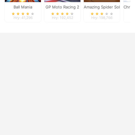
Ball Mania
GP Moto Racing 2
Amazing Spider Solitaire
Chris
Hry: 41,296
Hry: 192,452
Hry: 198,766
H