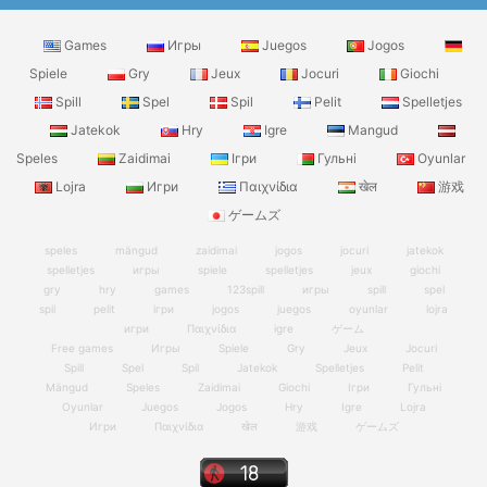
Games
Игры
Juegos
Jogos
Spiele
Gry
Jeux
Jocuri
Giochi
Spill
Spel
Spil
Pelit
Spelletjes
Jatekok
Hry
Igre
Mangud
Speles
Zaidimai
Ігри
Гульні
Oyunlar
Lojra
Игри
Παιχνίδια
खेल
游戏
ゲームズ
speles
mängud
zaidimai
jogos
jocuri
jatekok
spelletjes
игры
spiele
spelletjes
jeux
giochi
gry
hry
games
123spill
игры
spill
spel
spil
pelit
ігри
jogos
juegos
oyunlar
lojra
игри
Παιχνίδια
igre
ゲーム
Free games
Игры
Spiele
Gry
Jeux
Jocuri
Spill
Spel
Spil
Jatekok
Spelletjes
Pelit
Mängud
Speles
Zaidimai
Giochi
Ігри
Гульні
Oyunlar
Juegos
Jogos
Hry
Igre
Lojra
Игри
Παιχνίδια
खेल
游戏
ゲームズ