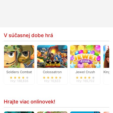
V súčasnej dobe hrá
Soldiers Combat
Colossatron
Jewel Crush
Kings 
Hry: 188,836
Hry: 16,633
Hry: 165,702
Hr
Hrajte viac onlinovek!