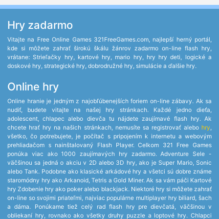
Hry zadarmo
Vitajte na Free Online Games 321FreeGames.com, najlepší herný portál,
kde si môžete zahrať širokú škálu žánrov zadarmo on-line flash hry,
vrátane: Strieľačky hry, kartové hry, mario hry, hry hry deti, logické a
doskové hry, strategické hry, dobrodružné hry, simulácie a ďalšie hry.
Online hry
Online hranie je jedným z najobľúbenejších foriem on-line zábavy. Ak sa
nudiť, budete vitajte na našej hry stránkach. Každé jedno dieťa,
adolescent, chlapec alebo dievča tu nájdete zaujímavé flash hry. Ak
chcete hrať hry na našich stránkach, nemusíte sa registrovať alebo
hry
,
všetko, čo potrebujete, je počítač s pripojením k internetu a webovým
prehliadačom s nainštalovaný Flash Player. Celkom 321 Free Games
ponúka viac ako 1000 zaujímavých hry zadarmo. Adventure Sele -
väčšinou sa jedná o akciu v 2D alebo 3D hry, ako je Super Mario, Sonic
alebo Tank. Podobne ako klasické arkádové hry a všetci sú dobre známe
staromódny hry ako Arkanoid, Tetris a Gold Miner. Ak sa vám páči Kartové
hry Zdobenie hry ako poker alebo blackjack. Niektoré hry si môžete zahrať
on-line so svojimi priateľmi, najviac populárne multiplayer hry biliard, šach
a dáma. Ponúkame tiež celý rad flash hry pre dievčatá, väčšinou v
obliekaní hry, rovnako ako všetky druhy puzzle a loptové hry. Chlapci