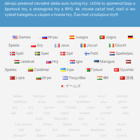
dávajú prednosť závodné alebo auto tuning hry. Určite tu spomenúť boja a
športové hry, a strategické hry a RPG. Ak chcete začať hrať, stačí si len
vybrať kategóriu a záujem o hranie hry. Čas hrať vzrušujúce hry!!!
Games
Игры
Juegos
Jogos
Spiele
Gry
Jeux
Jocuri
Giochi
Spill
Spel
Spil
Pelit
Spelletjes
Jatekok
Hry
Igre
Mangud
Speles
Zaidimai
Ігри
Гульні
Oyunlar
Lojra
Игри
Παιχνίδια
खेल
游戏
ゲームズ
speles
mängud
zaidimai
jogos
jocuri
jatekok
spelletjes
игры
spiele
spelletjes
jeux
giochi
gry
hry
games
123spill
игры
spill
spel
spil
pelit
ігри
jogos
juegos
oyunlar
lojra
игри
Παιχνίδια
igre
ゲーム
Free games
Игры
Spiele
Gry
Jeux
Jocuri
Spill
Spel
Spil
Jatekok
Spelletjes
Pelit
Mängud
Speles
Zaidimai
Giochi
Ігри
Гульні