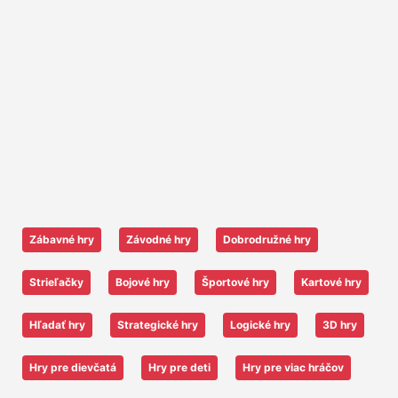
Zábavné hry
Závodné hry
Dobrodružné hry
Strieľačky
Bojové hry
Športové hry
Kartové hry
Hľadať hry
Strategické hry
Logické hry
3D hry
Hry pre dievčatá
Hry pre deti
Hry pre viac hráčov