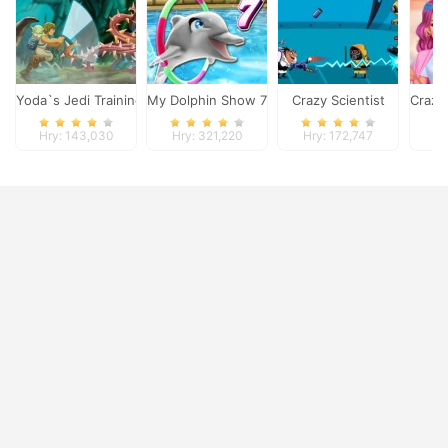
Yoda`s Jedi Training
My Dolphin Show 7
Crazy Scientist
Crazy
Hry: 143,030
Hry: 321,220
Hry: 172,747
Hr