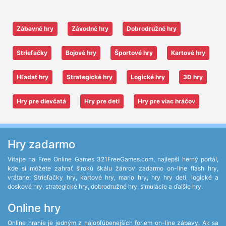
Zábavné hry
Závodné hry
Dobrodružné hry
Strieľačky
Bojové hry
Športové hry
Kartové hry
Hľadať hry
Strategické hry
Logické hry
3D hry
Hry pre dievčatá
Hry pre deti
Hry pre viac hráčov
Hry zadarmo
Vitajte na Free Online Games 321FreeGames.com, najlepší herný portál,
kde si môžete zahrať širokú škálu žánrov zadarmo on-line flash hry,
vrátane: Strieľačky hry, kartové hry, mario hry, hry hry deti, logické a
doskové hry, strategické hry, dobrodružné hry, simulácie a ďalšie hry.
Online hry
Online hranie je jedným z najobľúbenejších foriem on-line zábavy. Ak sa