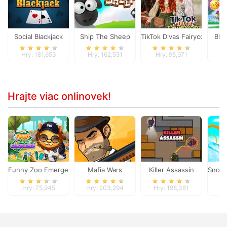
Social Blackjack
Ship The Sheep
TikTok Divas Fairycore
BFFs
Hry: 181,653
Hry: 162,551
Hry: 95,971
H
Hrajte viac onlinovek!
Funny Zoo Emergency
Mafia Wars
Killer Assassin
Snow 
Hry: 75,945
Hry: 203,294
Hry: 198,381
H