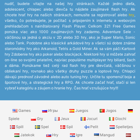
nudiť, budete vitajte na našej hry stránkach. Každé jedno dieťa,
adolescent, chlapec alebo dievča tu nájdete zaujímavé flash hry. Ak
chcete hrať hry na našich stránkach, nemusíte sa registrovať alebo
hry
,
všetko, čo potrebujete, je počítač s pripojením k internetu a webovým
prehliadačom s nainštalovaný Flash Player. Celkom 321 Free Games
ponúka viac ako 1000 zaujímavých hry zadarmo. Adventure Sele -
väčšinou sa jedná o akciu v 2D alebo 3D hry, ako je Super Mario, Sonic
alebo Tank. Podobne ako klasické arkádové hry a všetci sú dobre známe
staromódny hry ako Arkanoid, Tetris a Gold Miner. Ak sa vám páči Kartové
hry Zdobenie hry ako poker alebo blackjack. Niektoré hry si môžete zahrať
on-line so svojimi priateľmi, najviac populárne multiplayer hry biliard, šach
a dáma. Ponúkame tiež celý rad flash hry pre dievčatá, väčšinou v
obliekaní hry, rovnako ako všetky druhy puzzle a loptové hry. Chlapci
dávajú prednosť závodné alebo auto tuning hry. Určite tu spomenúť boja a
športové hry, a strategické hry a RPG. Ak chcete začať hrať, stačí si len
vybrať kategóriu a záujem o hranie hry. Čas hrať vzrušujúce hry!!!
Games
Игры
Juegos
Jogos
Spiele
Gry
Jeux
Jocuri
Giochi
Spill
Spel
Spil
Pelit
Spelletjes
Jatekok
Hry
Igre
Mangud