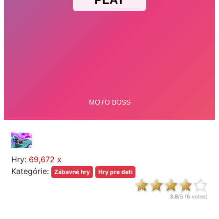
Hry:
69,672 x
Kategórie:
Zábavné hry
Hry pre deti
3.8
/5 (
6
votes)