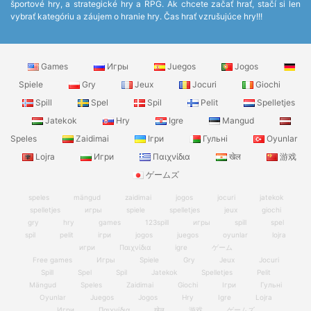
športové hry, a strategické hry a RPG. Ak chcete začať hrať, stačí si len
vybrať kategóriu a záujem o hranie hry. Čas hrať vzrušujúce hry!!!
Games
Игры
Juegos
Jogos
Spiele
Gry
Jeux
Jocuri
Giochi
Spill
Spel
Spil
Pelit
Spelletjes
Jatekok
Hry
Igre
Mangud
Speles
Zaidimai
Ігри
Гульні
Oyunlar
Lojra
Игри
Παιχνίδια
खेल
游戏
ゲームズ
speles
mängud
zaidimai
jogos
jocuri
jatekok
spelletjes
игры
spiele
spelletjes
jeux
giochi
gry
hry
games
123spill
игры
spill
spel
spil
pelit
ігри
jogos
juegos
oyunlar
lojra
игри
Παιχνίδια
igre
ゲーム
Free games
Игры
Spiele
Gry
Jeux
Jocuri
Spill
Spel
Spil
Jatekok
Spelletjes
Pelit
Mängud
Speles
Zaidimai
Giochi
Ігри
Гульні
Oyunlar
Juegos
Jogos
Hry
Igre
Lojra
Игри
Παιχνίδια
खेल
游戏
ゲームズ