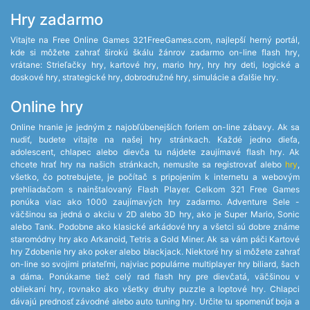
Hry zadarmo
Vitajte na Free Online Games 321FreeGames.com, najlepší herný portál,
kde si môžete zahrať širokú škálu žánrov zadarmo on-line flash hry,
vrátane: Strieľačky hry, kartové hry, mario hry, hry hry deti, logické a
doskové hry, strategické hry, dobrodružné hry, simulácie a ďalšie hry.
Online hry
Online hranie je jedným z najobľúbenejších foriem on-line zábavy. Ak sa
nudiť, budete vitajte na našej hry stránkach. Každé jedno dieťa,
adolescent, chlapec alebo dievča tu nájdete zaujímavé flash hry. Ak
chcete hrať hry na našich stránkach, nemusíte sa registrovať alebo
hry
,
všetko, čo potrebujete, je počítač s pripojením k internetu a webovým
prehliadačom s nainštalovaný Flash Player. Celkom 321 Free Games
ponúka viac ako 1000 zaujímavých hry zadarmo. Adventure Sele -
väčšinou sa jedná o akciu v 2D alebo 3D hry, ako je Super Mario, Sonic
alebo Tank. Podobne ako klasické arkádové hry a všetci sú dobre známe
staromódny hry ako Arkanoid, Tetris a Gold Miner. Ak sa vám páči Kartové
hry Zdobenie hry ako poker alebo blackjack. Niektoré hry si môžete zahrať
on-line so svojimi priateľmi, najviac populárne multiplayer hry biliard, šach
a dáma. Ponúkame tiež celý rad flash hry pre dievčatá, väčšinou v
obliekaní hry, rovnako ako všetky druhy puzzle a loptové hry. Chlapci
dávajú prednosť závodné alebo auto tuning hry. Určite tu spomenúť boja a