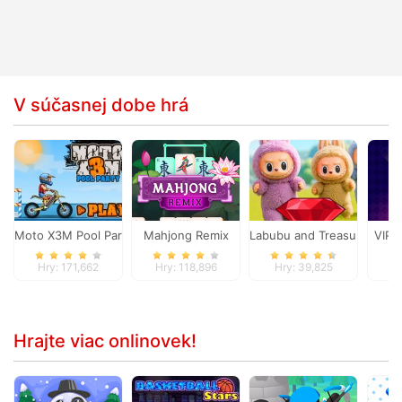
V súčasnej dobe hrá
Moto X3M Pool Party
Mahjong Remix
Labubu and Treasures: Fu
VIP 
Hry: 171,662
Hry: 118,896
Hry: 39,825
Hr
Hrajte viac onlinovek!