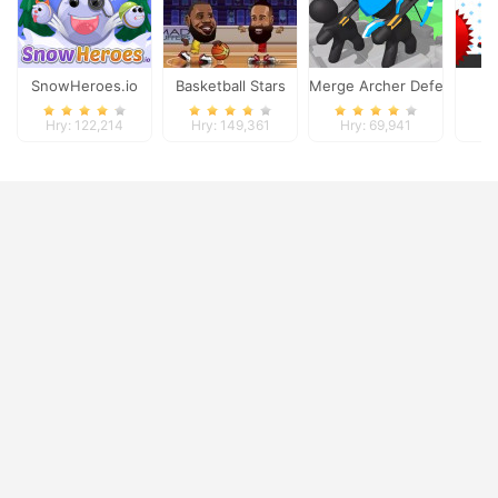
SnowHeroes.io
Basketball Stars
Merge Archer Defense
Hry: 122,214
Hry: 149,361
Hry: 69,941
Hr