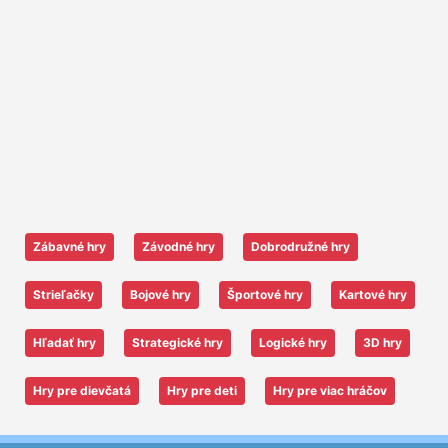
Zábavné hry
Závodné hry
Dobrodružné hry
Strieľačky
Bojové hry
Športové hry
Kartové hry
Hľadať hry
Strategické hry
Logické hry
3D hry
Hry pre dievčatá
Hry pre deti
Hry pre viac hráčov