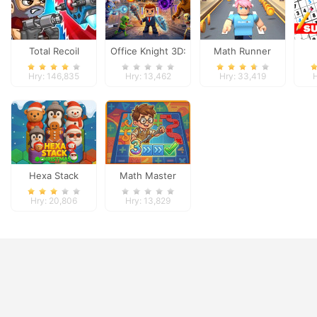
Total Recoil
Office Knight 3D:
Math Runner
Castle Defense
Hry: 146,835
Hry: 13,462
Hry: 33,419
H
Hexa Stack
Math Master
Christmas
Hry: 20,806
Hry: 13,829