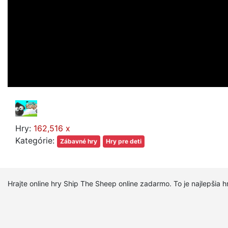
Hry:
162,516 x
Kategórie:
Zábavné hry
Hry pre deti
Hrajte online hry Ship The Sheep online zadarmo. To je najlepšia