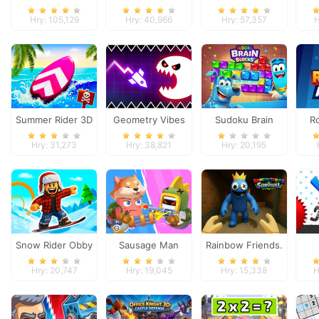
3D
Hry: 105,129
Hry: 40,966
Hry: 57,357
H
Summer Rider 3D
Geometry Vibes
Sudoku Brain
R
Monster
Blocks
Hry: 31,273
Hry: 38,821
Hry: 20,195
Snow Rider Obby
Sausage Man
Rainbow Friends.
Parkour
Shooting
Survival
Hry: 20,747
Hry: 19,045
Hry: 15,338
H
Adventure