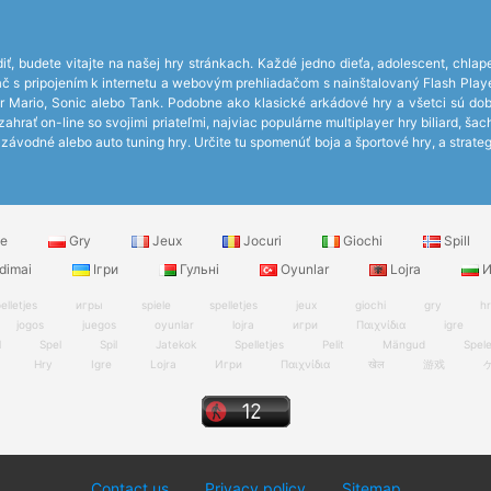
iť, budete vitajte na našej hry stránkach. Každé jedno dieťa, adolescent, chlap
čítač s pripojením k internetu a webovým prehliadačom s nainštalovaný Flash P
r Mario, Sonic alebo Tank. Podobne ako klasické arkádové hry a všetci sú do
hrať on-line so svojimi priateľmi, najviac populárne multiplayer hry biliard, ša
ávodné alebo auto tuning hry. Určite tu spomenúť boja a športové hry, a strateg
le
Gry
Jeux
Jocuri
Giochi
Spill
dimai
Ігри
Гульні
Oyunlar
Lojra
И
elletjes
игры
spiele
spelletjes
jeux
giochi
gry
h
jogos
juegos
oyunlar
lojra
игри
Παιχνίδια
igre
l
Spel
Spil
Jatekok
Spelletjes
Pelit
Mängud
Spel
Hry
Igre
Lojra
Игри
Παιχνίδια
खेल
游戏
Contact us
Privacy policy
Sitemap