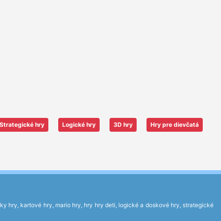
Strategické hry
Logické hry
3D hry
Hry pre dievčatá
 hry, kartové hry, mario hry, hry hry deti, logické a doskové hry, strategické