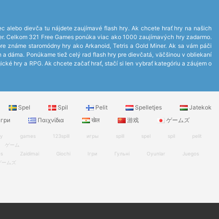
ec alebo dievča tu nájdete zaujímavé flash hry. Ak chcete hrať hry na našich
layer. Celkom 321 Free Games ponúka viac ako 1000 zaujímavých hry zadarmo.
bre známe staromódny hry ako Arkanoid, Tetris a Gold Miner. Ak sa vám páči
ch a dáma. Ponúkame tiež celý rad flash hry pre dievčatá, väčšinou v obliekaní
ické hry a RPG. Ak chcete začať hrať, stačí si len vybrať kategóriu a záujem o
Spel
Spil
Pelit
Spelletjes
Jatekok
гри
Παιχνίδια
खेल
游戏
ゲームズ
ry
games
123spill
игры
spill
spel
spil
pelit
ゲーム
es
Zaidimai
Giochi
Ігри
Гульні
Oyunlar
Juegos
ゲームズ