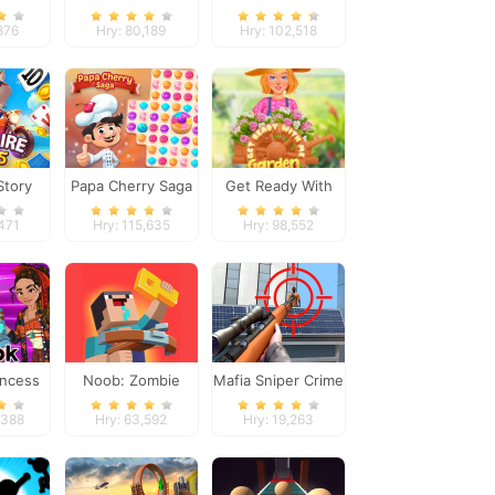
road
Panic
876
Hry: 80,189
Hry: 102,518
Story
Papa Cherry Saga
Get Ready With
s 5
Me Garden
,471
Hry: 115,635
Hry: 98,552
Decoration
incess
Noob: Zombie
Mafia Sniper Crime
Prison Escape
Shooting
,388
Hry: 63,592
Hry: 19,263