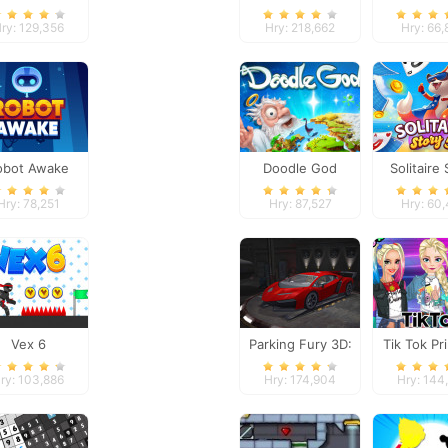
Models
Quad Off
ry: 129,356
Hry: 218,662
Hry: 66,
obot Awake
Doodle God
Solitaire 
TriPeak
Hry: 78,251
Hry: 87,527
Hry: 60
Vex 6
Parking Fury 3D:
Tik Tok Pr
Night Thief
ry: 103,886
Hry: 174,904
Hry: 144