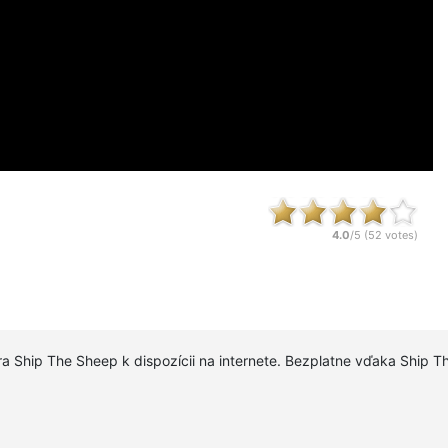
4.0
/5 (
52
votes)
 hra Ship The Sheep k dispozícii na internete. Bezplatne vďaka Ship 