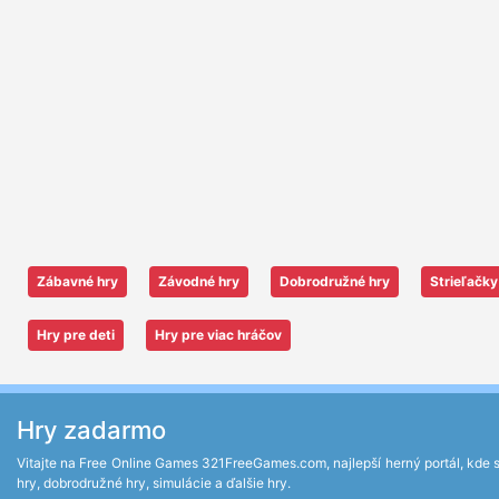
Zábavné hry
Závodné hry
Dobrodružné hry
Strieľačky
Hry pre deti
Hry pre viac hráčov
Hry zadarmo
Vitajte na Free Online Games 321FreeGames.com, najlepší herný portál, kde si 
hry, dobrodružné hry, simulácie a ďalšie hry.