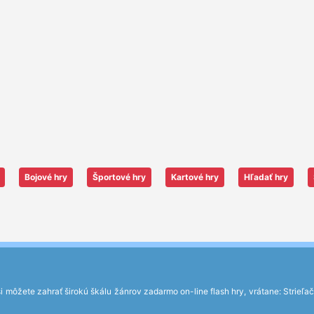
Bojové hry
Športové hry
Kartové hry
Hľadať hry
môžete zahrať širokú škálu žánrov zadarmo on-line flash hry, vrátane: Strieľačky