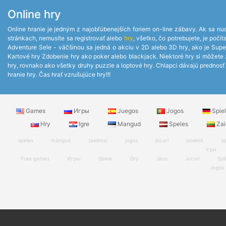
Online hry
Online hranie je jedným z najobľúbenejších foriem on-line zábavy. Ak sa nud
stránkach, nemusíte sa registrovať alebo
hry
, všetko, čo potrebujete, je po
Adventure Sele - väčšinou sa jedná o akciu v 2D alebo 3D hry, ako je Supe
Kartové hry Zdobenie hry ako poker alebo blackjack. Niektoré hry si môžete za
hry, rovnako ako všetky druhy puzzle a loptové hry. Chlapci dávajú prednosť z
hranie hry. Čas hrať vzrušujúce hry!!!
Games
Игры
Juegos
Jogos
Spie
Hry
Igre
Mangud
Speles
Zai
speles
mängud
zaidimai
jogos
jocuri
jatekok
sp
ігри
Free games
Игры
Spiele
Gry
Jeux
Jocuri
Spil
Jogos