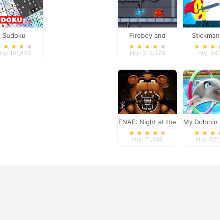
Sudoku
Fireboy and
Stickman
Watergirl 3
Flas
ry: 151,455
Hry: 315,379
Hry: 54,
FNAF: Night at the
My Dolphin
Dentist
Hry: 71,858
Hry: 321