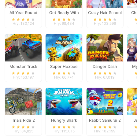
All Year Round
Get Ready With
Crazy Hair School
Ch
Fashion Frosty Girl
Me Garden
Salon
D
Hry: 130,124
Hry: 98,434
Hry: 103,596
Decoration
Monster Truck
Super Hexbee
Danger Dash
M
Extreme Racing
Merger
Hry: 153,197
Hry: 66,774
Hry: 67,019
Trials Ride 2
Hungry Shark
Rabbit Samurai 2
J
Arena
Hry: 84,825
Hry: 115,015
Hry: 102,199
H