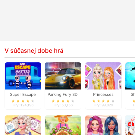
V súčasnej dobe hrá
Super Escape
Parking Fury 3D:
Princesses
Sh
Masters
Night City
Become Popular In
Hry: 124,196
Hry: 50,156
Hry: 99,829
H
School