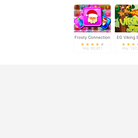
Frosty Connection
EG Viking 
Quest
Hry: 83,611
Hry: 137