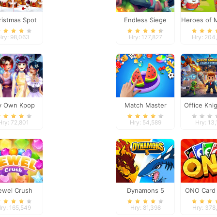
ristmas Spot
Endless Siege
Heroes of 
ifferences
Hry: 98,063
Hry: 177,827
Hry: 204
y Own Kpop
Match Master
Office Kni
Band
Castle De
Hry: 72,801
Hry: 54,589
Hry: 13,
ewel Crush
Dynamons 5
ONO Card
ry: 165,549
Hry: 81,398
Hry: 378