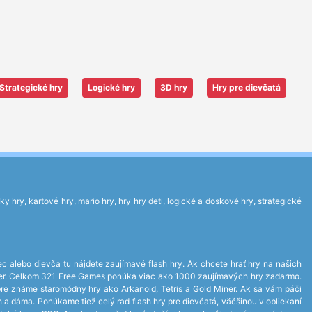
Strategické hry
Logické hry
3D hry
Hry pre dievčatá
 hry, kartové hry, mario hry, hry hry deti, logické a doskové hry, strategické
ec alebo dievča tu nájdete zaujímavé flash hry. Ak chcete hrať hry na našich
layer. Celkom 321 Free Games ponúka viac ako 1000 zaujímavých hry zadarmo.
bre známe staromódny hry ako Arkanoid, Tetris a Gold Miner. Ak sa vám páči
ch a dáma. Ponúkame tiež celý rad flash hry pre dievčatá, väčšinou v obliekaní