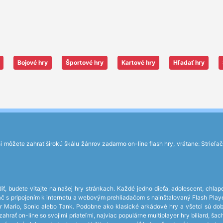
Bojové hry
Športové hry
Kartové hry
Hľadať hry
môžete zahrať širokú škálu žánrov zadarmo on-line flash hry, vrátane: Strieľačky
iť, budete vitajte na našej hry stránkach. Každé jedno dieťa, adolescent, chlap
čítač s pripojením k internetu a webovým prehliadačom s nainštalovaný Flash P
r Mario, Sonic alebo Tank. Podobne ako klasické arkádové hry a všetci sú do
hrať on-line so svojimi priateľmi, najviac populárne multiplayer hry biliard, ša