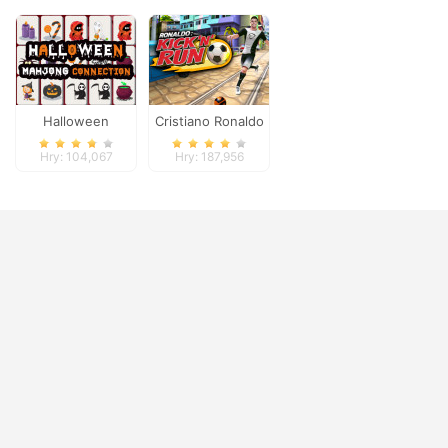
Halloween
Cristiano Ronaldo
Mahjong
Kick`n`Run
Hry: 104,067
Hry: 187,956
Connection