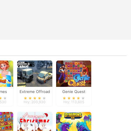
omes
Extreme Offroad
Genie Quest
ne
Cars 3: Cargo
,530
Hry: 200,930
Hry: 113,605