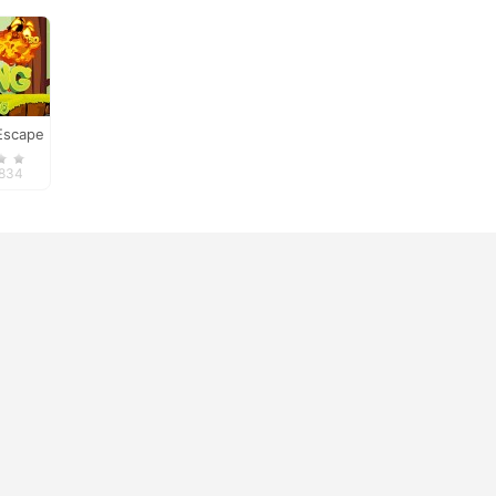
Escape
,834