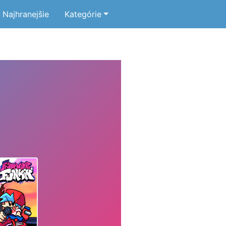
Najhranejšie
Kategórie