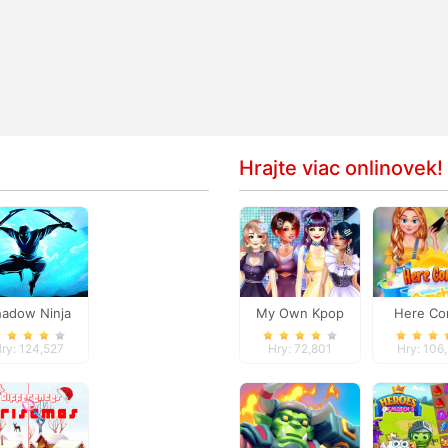
Hrajte viac onlinovek!
adow Ninja
My Own Kpop
Here C
Revenge
Band
Sunshi
ry: 124,527
Hry: 72,801
Hry: 106