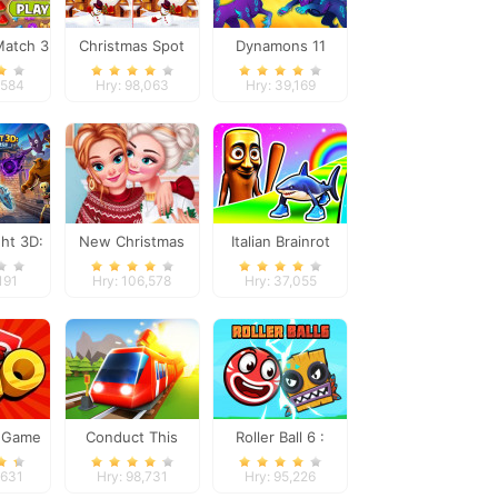
Match 3
Christmas Spot
Dynamons 11
Differences
,584
Hry: 98,063
Hry: 39,169
ght 3D:
New Christmas
Italian Brainrot
fense
Sweater Design
Survive Parkour
191
Hry: 106,578
Hry: 37,055
 Game
Conduct This
Roller Ball 6 :
Bounce Ball 6
,631
Hry: 98,731
Hry: 95,226