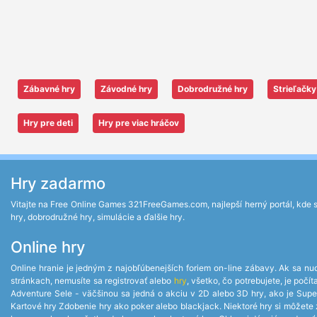
Zábavné hry
Závodné hry
Dobrodružné hry
Strieľačky
Hry pre deti
Hry pre viac hráčov
Hry zadarmo
Vitajte na Free Online Games 321FreeGames.com, najlepší herný portál, kde si 
hry, dobrodružné hry, simulácie a ďalšie hry.
Online hry
Online hranie je jedným z najobľúbenejších foriem on-line zábavy. Ak sa nud
stránkach, nemusíte sa registrovať alebo
hry
, všetko, čo potrebujete, je po
Adventure Sele - väčšinou sa jedná o akciu v 2D alebo 3D hry, ako je Supe
Kartové hry Zdobenie hry ako poker alebo blackjack. Niektoré hry si môžete za