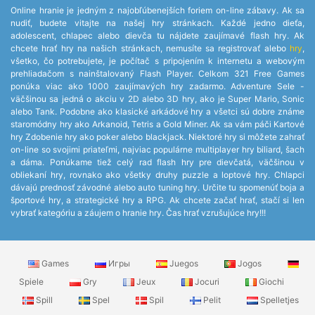
Online hranie je jedným z najobľúbenejších foriem on-line zábavy. Ak sa
nudiť, budete vitajte na našej hry stránkach. Každé jedno dieťa,
adolescent, chlapec alebo dievča tu nájdete zaujímavé flash hry. Ak
chcete hrať hry na našich stránkach, nemusíte sa registrovať alebo
hry
,
všetko, čo potrebujete, je počítač s pripojením k internetu a webovým
prehliadačom s nainštalovaný Flash Player. Celkom 321 Free Games
ponúka viac ako 1000 zaujímavých hry zadarmo. Adventure Sele -
väčšinou sa jedná o akciu v 2D alebo 3D hry, ako je Super Mario, Sonic
alebo Tank. Podobne ako klasické arkádové hry a všetci sú dobre známe
staromódny hry ako Arkanoid, Tetris a Gold Miner. Ak sa vám páči Kartové
hry Zdobenie hry ako poker alebo blackjack. Niektoré hry si môžete zahrať
on-line so svojimi priateľmi, najviac populárne multiplayer hry biliard, šach
a dáma. Ponúkame tiež celý rad flash hry pre dievčatá, väčšinou v
obliekaní hry, rovnako ako všetky druhy puzzle a loptové hry. Chlapci
dávajú prednosť závodné alebo auto tuning hry. Určite tu spomenúť boja a
športové hry, a strategické hry a RPG. Ak chcete začať hrať, stačí si len
vybrať kategóriu a záujem o hranie hry. Čas hrať vzrušujúce hry!!!
Games
Игры
Juegos
Jogos
Spiele
Gry
Jeux
Jocuri
Giochi
Spill
Spel
Spil
Pelit
Spelletjes