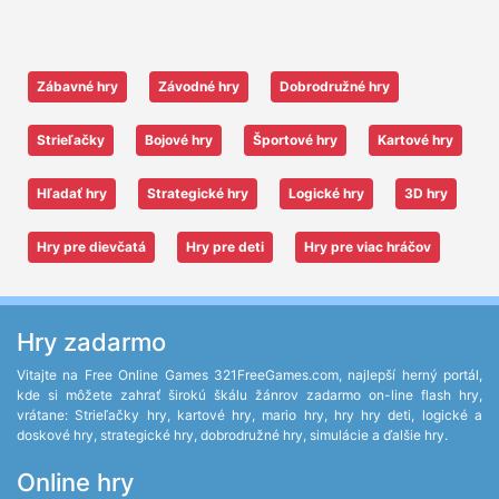
Zábavné hry
Závodné hry
Dobrodružné hry
Strieľačky
Bojové hry
Športové hry
Kartové hry
Hľadať hry
Strategické hry
Logické hry
3D hry
Hry pre dievčatá
Hry pre deti
Hry pre viac hráčov
Hry zadarmo
Vitajte na Free Online Games 321FreeGames.com, najlepší herný portál,
kde si môžete zahrať širokú škálu žánrov zadarmo on-line flash hry,
vrátane: Strieľačky hry, kartové hry, mario hry, hry hry deti, logické a
doskové hry, strategické hry, dobrodružné hry, simulácie a ďalšie hry.
Online hry