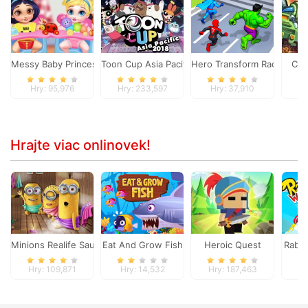
Messy Baby Princess Cleanup
Toon Cup Asia Pacific 2018
Hero Transform Race
Cla
Hry: 95,976
Hry: 233,597
Hry: 37,910
Hr
Hrajte viac onlinovek!
Minions Realife Sauna
Eat And Grow Fish
Heroic Quest
Rabbi
Hry: 109,871
Hry: 14,532
Hry: 187,463
H