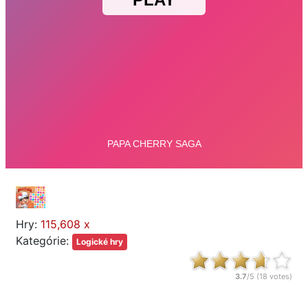
Hry:
115,608 x
Kategórie:
Logické hry
3.7
/5 (
18
votes)