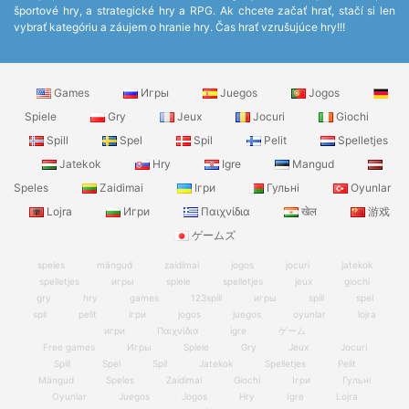
športové hry, a strategické hry a RPG. Ak chcete začať hrať, stačí si len
vybrať kategóriu a záujem o hranie hry. Čas hrať vzrušujúce hry!!!
Games
Игры
Juegos
Jogos
Spiele
Gry
Jeux
Jocuri
Giochi
Spill
Spel
Spil
Pelit
Spelletjes
Jatekok
Hry
Igre
Mangud
Speles
Zaidimai
Ігри
Гульні
Oyunlar
Lojra
Игри
Παιχνίδια
खेल
游戏
ゲームズ
speles
mängud
zaidimai
jogos
jocuri
jatekok
spelletjes
игры
spiele
spelletjes
jeux
giochi
gry
hry
games
123spill
игры
spill
spel
spil
pelit
ігри
jogos
juegos
oyunlar
lojra
игри
Παιχνίδια
igre
ゲーム
Free games
Игры
Spiele
Gry
Jeux
Jocuri
Spill
Spel
Spil
Jatekok
Spelletjes
Pelit
Mängud
Speles
Zaidimai
Giochi
Ігри
Гульні
Oyunlar
Juegos
Jogos
Hry
Igre
Lojra