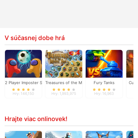
V súčasnej dobe hrá
2 Player Imposter Soccer
Treasures of the Mystic Sea
Fury Tanks
Curs
Hry: 146,150
Hry: 1,993,975
Hry: 16,963
Hr
Hrajte viac onlinovek!