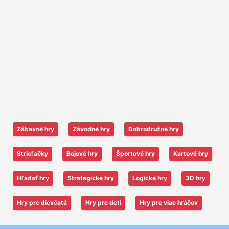
Zábavné hry
Závodné hry
Dobrodružné hry
Strieľačky
Bojové hry
Športové hry
Kartové hry
Hľadať hry
Strategické hry
Logické hry
3D hry
Hry pre dievčatá
Hry pre deti
Hry pre viac hráčov