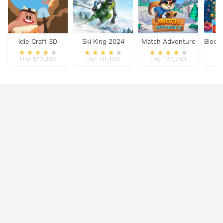
Idle Craft 3D
Ski King 2024
Match Adventure
Block
Hry: 123,356
Hry: 70,400
Hry: 145,243
H