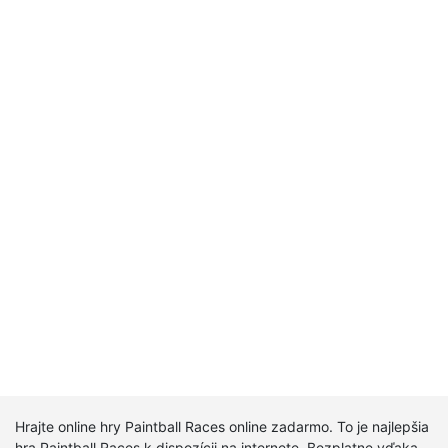
Hrajte online hry Paintball Races online zadarmo. To je najlepšia
hra Paintball Races k dispozícii na internete. Bezplatne vďaka