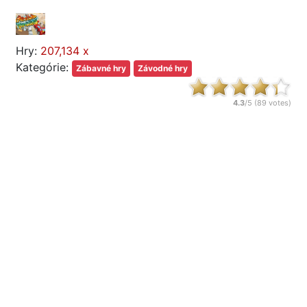
Hry:
207,134 x
Kategórie:
Zábavné hry
Závodné hry
4.3
/5 (
89
votes)