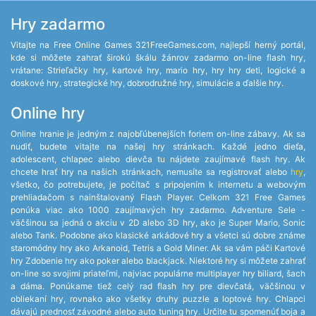
Hry zadarmo
Vitajte na Free Online Games 321FreeGames.com, najlepší herný portál,
kde si môžete zahrať širokú škálu žánrov zadarmo on-line flash hry,
vrátane: Strieľačky hry, kartové hry, mario hry, hry hry deti, logické a
doskové hry, strategické hry, dobrodružné hry, simulácie a ďalšie hry.
Online hry
Online hranie je jedným z najobľúbenejších foriem on-line zábavy. Ak sa
nudiť, budete vitajte na našej hry stránkach. Každé jedno dieťa,
adolescent, chlapec alebo dievča tu nájdete zaujímavé flash hry. Ak
chcete hrať hry na našich stránkach, nemusíte sa registrovať alebo
hry
,
všetko, čo potrebujete, je počítač s pripojením k internetu a webovým
prehliadačom s nainštalovaný Flash Player. Celkom 321 Free Games
ponúka viac ako 1000 zaujímavých hry zadarmo. Adventure Sele -
väčšinou sa jedná o akciu v 2D alebo 3D hry, ako je Super Mario, Sonic
alebo Tank. Podobne ako klasické arkádové hry a všetci sú dobre známe
staromódny hry ako Arkanoid, Tetris a Gold Miner. Ak sa vám páči Kartové
hry Zdobenie hry ako poker alebo blackjack. Niektoré hry si môžete zahrať
on-line so svojimi priateľmi, najviac populárne multiplayer hry biliard, šach
a dáma. Ponúkame tiež celý rad flash hry pre dievčatá, väčšinou v
obliekaní hry, rovnako ako všetky druhy puzzle a loptové hry. Chlapci
dávajú prednosť závodné alebo auto tuning hry. Určite tu spomenúť boja a