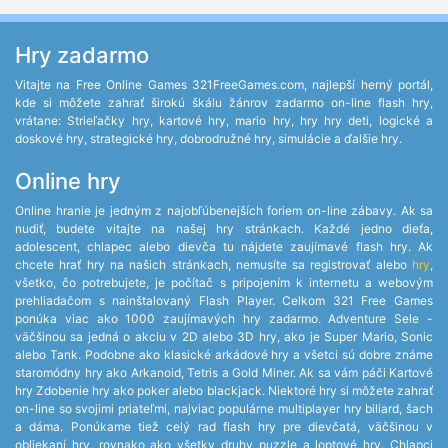
Hry zadarmo
Vitajte na Free Online Games 321FreeGames.com, najlepší herný portál,
kde si môžete zahrať širokú škálu žánrov zadarmo on-line flash hry,
vrátane: Strieľačky hry, kartové hry, mario hry, hry hry deti, logické a
doskové hry, strategické hry, dobrodružné hry, simulácie a ďalšie hry.
Online hry
Online hranie je jedným z najobľúbenejších foriem on-line zábavy. Ak sa
nudiť, budete vitajte na našej hry stránkach. Každé jedno dieťa,
adolescent, chlapec alebo dievča tu nájdete zaujímavé flash hry. Ak
chcete hrať hry na našich stránkach, nemusíte sa registrovať alebo
hry
,
všetko, čo potrebujete, je počítač s pripojením k internetu a webovým
prehliadačom s nainštalovaný Flash Player. Celkom 321 Free Games
ponúka viac ako 1000 zaujímavých hry zadarmo. Adventure Sele -
väčšinou sa jedná o akciu v 2D alebo 3D hry, ako je Super Mario, Sonic
alebo Tank. Podobne ako klasické arkádové hry a všetci sú dobre známe
staromódny hry ako Arkanoid, Tetris a Gold Miner. Ak sa vám páči Kartové
hry Zdobenie hry ako poker alebo blackjack. Niektoré hry si môžete zahrať
on-line so svojimi priateľmi, najviac populárne multiplayer hry biliard, šach
a dáma. Ponúkame tiež celý rad flash hry pre dievčatá, väčšinou v
obliekaní hry, rovnako ako všetky druhy puzzle a loptové hry. Chlapci