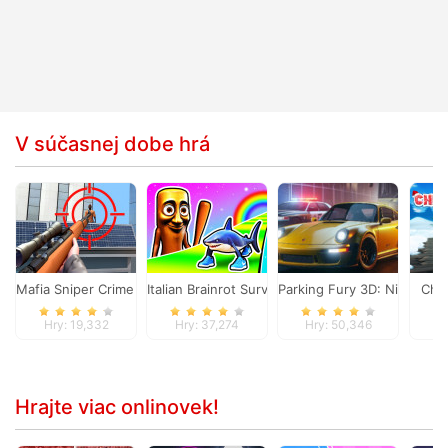
V súčasnej dobe hrá
Mafia Sniper Crime Shooting
Italian Brainrot Survive Parkour
Parking Fury 3D: Night City
Chr
Hry: 19,332
Hry: 37,274
Hry: 50,346
H
Hrajte viac onlinovek!