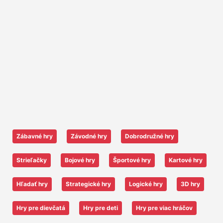
Zábavné hry
Závodné hry
Dobrodružné hry
Strieľačky
Bojové hry
Športové hry
Kartové hry
Hľadať hry
Strategické hry
Logické hry
3D hry
Hry pre dievčatá
Hry pre deti
Hry pre viac hráčov