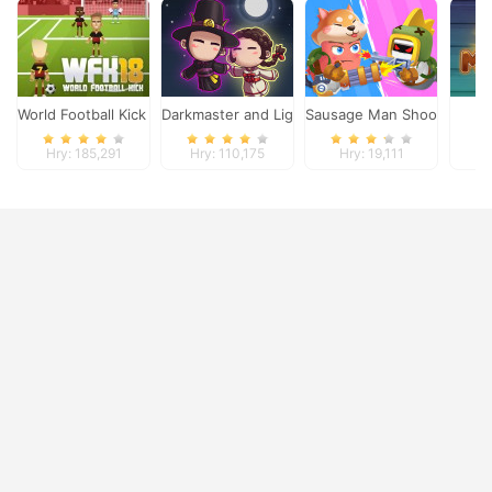
World Football Kick 2018
Darkmaster and Lightmaiden
Sausage Man Shooting Ad
Ax
Hry: 185,291
Hry: 110,175
Hry: 19,111
Hr