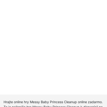
Hrajte online hry Messy Baby Princess Cleanup online zadarmo.
To je najlepšia hra Messy Baby Princess Cleanup k dispozícii na