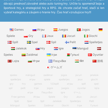
dávajú prednosť závodné alebo auto tuning hry. Určite tu spomenúť boja a
športové hry, a strategické hry a RPG. Ak chcete začať hrať, stačí si len
vybrať kategóriu a záujem o hranie hry. Čas hrať vzrušujúce hry!!!
Games
Игры
Juegos
Jogos
Spiele
Gry
Jeux
Jocuri
Giochi
Spill
Spel
Spil
Pelit
Spelletjes
Jatekok
Hry
Igre
Mangud
Speles
Zaidimai
Ігри
Гульні
Oyunlar
Lojra
Игри
Παιχνίδια
खेल
游戏
ゲームズ
speles
mängud
zaidimai
jogos
jocuri
jatekok
spelletjes
игры
spiele
spelletjes
jeux
giochi
gry
hry
games
123spill
игры
spill
spel
spil
pelit
ігри
jogos
juegos
oyunlar
lojra
игри
Παιχνίδια
igre
ゲーム
Free games
Игры
Spiele
Gry
Jeux
Jocuri
Spill
Spel
Spil
Jatekok
Spelletjes
Pelit
Mängud
Speles
Zaidimai
Giochi
Ігри
Гульні