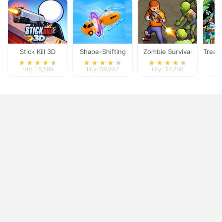
Stick Kill 3D
Shape-Shifting
Zombie Survival
Treas
Hry: 16,599
Hry: 59,947
Hry: 37,750
H