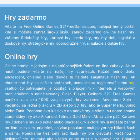
Hry zadarmo
Vitajte na Free Online Games 321FreeGames.com, najlepší herný portál,
kde si môžete zahrať širokú škálu žánrov zadarmo on-line flash hry,
vrátane: Strieľačky hry, kartové hry, mario hry, hry hry deti, logické a
doskové hry, strategické hry, dobrodružné hry, simulácie a ďalšie hry.
Online hry
Online hranie je jedným z najobľúbenejších foriem on-line zábavy. Ak sa
nudiť, budete vitajte na našej hry stránkach. Každé jedno dieťa,
adolescent, chlapec alebo dievča tu nájdete zaujímavé flash hry. Ak
chcete hrať hry na našich stránkach, nemusíte sa registrovať alebo
hry
,
všetko, čo potrebujete, je počítač s pripojením k internetu a webovým
prehliadačom s nainštalovaný Flash Player. Celkom 321 Free Games
ponúka viac ako 1000 zaujímavých hry zadarmo. Adventure Sele -
väčšinou sa jedná o akciu v 2D alebo 3D hry, ako je Super Mario, Sonic
alebo Tank. Podobne ako klasické arkádové hry a všetci sú dobre známe
staromódny hry ako Arkanoid, Tetris a Gold Miner. Ak sa vám páči Kartové
hry Zdobenie hry ako poker alebo blackjack. Niektoré hry si môžete zahrať
on-line so svojimi priateľmi, najviac populárne multiplayer hry biliard, šach
a dáma. Ponúkame tiež celý rad flash hry pre dievčatá, väčšinou v
obliekaní hry, rovnako ako všetky druhy puzzle a loptové hry. Chlapci