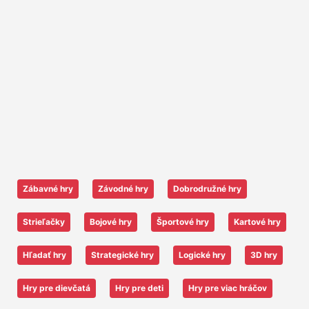
Zábavné hry
Závodné hry
Dobrodružné hry
Strieľačky
Bojové hry
Športové hry
Kartové hry
Hľadať hry
Strategické hry
Logické hry
3D hry
Hry pre dievčatá
Hry pre deti
Hry pre viac hráčov