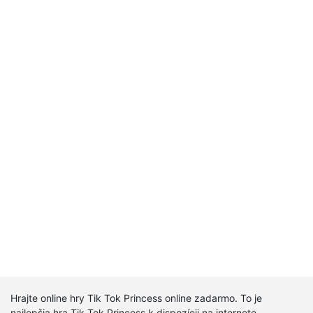
Hrajte online hry Tik Tok Princess online zadarmo. To je
najlepšia hra Tik Tok Princess k dispozícii na internete.