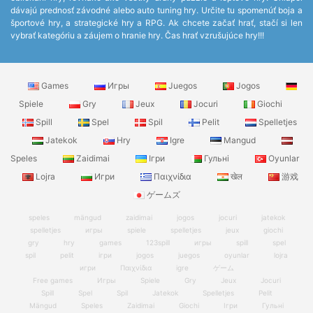
dávajú prednosť závodné alebo auto tuning hry. Určite tu spomenúť boja a
športové hry, a strategické hry a RPG. Ak chcete začať hrať, stačí si len
vybrať kategóriu a záujem o hranie hry. Čas hrať vzrušujúce hry!!!
Games
Игры
Juegos
Jogos
Spiele
Gry
Jeux
Jocuri
Giochi
Spill
Spel
Spil
Pelit
Spelletjes
Jatekok
Hry
Igre
Mangud
Speles
Zaidimai
Ігри
Гульні
Oyunlar
Lojra
Игри
Παιχνίδια
खेल
游戏
ゲームズ
speles
mängud
zaidimai
jogos
jocuri
jatekok
spelletjes
игры
spiele
spelletjes
jeux
giochi
gry
hry
games
123spill
игры
spill
spel
spil
pelit
ігри
jogos
juegos
oyunlar
lojra
игри
Παιχνίδια
igre
ゲーム
Free games
Игры
Spiele
Gry
Jeux
Jocuri
Spill
Spel
Spil
Jatekok
Spelletjes
Pelit
Mängud
Speles
Zaidimai
Giochi
Ігри
Гульні