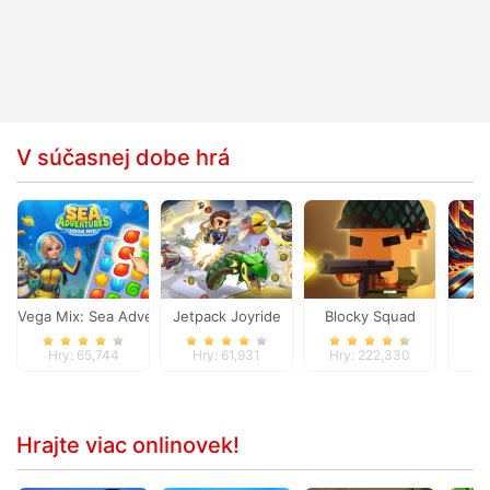
V súčasnej dobe hrá
Vega Mix: Sea Adventures
Jetpack Joyride
Blocky Squad
B
Hry: 65,744
Hry: 61,931
Hry: 222,330
H
Hrajte viac onlinovek!