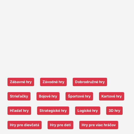
Zábavné hry
Závodné hry
Dobrodružné hry
Strieľačky
Bojové hry
Športové hry
Kartové hry
Hľadať hry
Strategické hry
Logické hry
3D hry
Hry pre dievčatá
Hry pre deti
Hry pre viac hráčov