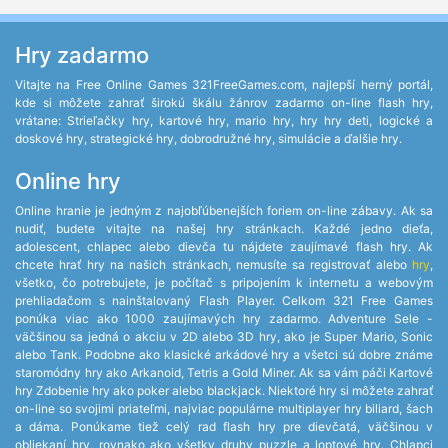
Hry zadarmo
Vitajte na Free Online Games 321FreeGames.com, najlepší herný portál,
kde si môžete zahrať širokú škálu žánrov zadarmo on-line flash hry,
vrátane: Strieľačky hry, kartové hry, mario hry, hry hry deti, logické a
doskové hry, strategické hry, dobrodružné hry, simulácie a ďalšie hry.
Online hry
Online hranie je jedným z najobľúbenejších foriem on-line zábavy. Ak sa
nudiť, budete vitajte na našej hry stránkach. Každé jedno dieťa,
adolescent, chlapec alebo dievča tu nájdete zaujímavé flash hry. Ak
chcete hrať hry na našich stránkach, nemusíte sa registrovať alebo
hry
,
všetko, čo potrebujete, je počítač s pripojením k internetu a webovým
prehliadačom s nainštalovaný Flash Player. Celkom 321 Free Games
ponúka viac ako 1000 zaujímavých hry zadarmo. Adventure Sele -
väčšinou sa jedná o akciu v 2D alebo 3D hry, ako je Super Mario, Sonic
alebo Tank. Podobne ako klasické arkádové hry a všetci sú dobre známe
staromódny hry ako Arkanoid, Tetris a Gold Miner. Ak sa vám páči Kartové
hry Zdobenie hry ako poker alebo blackjack. Niektoré hry si môžete zahrať
on-line so svojimi priateľmi, najviac populárne multiplayer hry biliard, šach
a dáma. Ponúkame tiež celý rad flash hry pre dievčatá, väčšinou v
obliekaní hry, rovnako ako všetky druhy puzzle a loptové hry. Chlapci