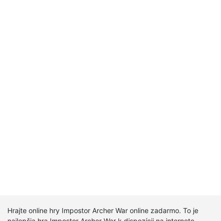
Hrajte online hry Impostor Archer War online zadarmo. To je
najlepšia hra Impostor Archer War k dispozícii na internete.