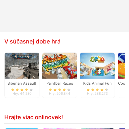
V súčasnej dobe hrá
Siberian Assault
Paintball Races
Kids Animal Fun
Cooki
Hry: 44,280
Hry: 206,844
Hry: 238,273
H
Hrajte viac onlinovek!