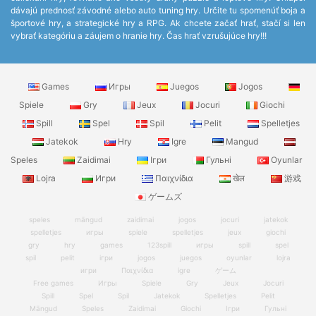
dávajú prednosť závodné alebo auto tuning hry. Určite tu spomenúť boja a
športové hry, a strategické hry a RPG. Ak chcete začať hrať, stačí si len
vybrať kategóriu a záujem o hranie hry. Čas hrať vzrušujúce hry!!!
Games
Игры
Juegos
Jogos
Spiele
Gry
Jeux
Jocuri
Giochi
Spill
Spel
Spil
Pelit
Spelletjes
Jatekok
Hry
Igre
Mangud
Speles
Zaidimai
Ігри
Гульні
Oyunlar
Lojra
Игри
Παιχνίδια
खेल
游戏
ゲームズ
speles
mängud
zaidimai
jogos
jocuri
jatekok
spelletjes
игры
spiele
spelletjes
jeux
giochi
gry
hry
games
123spill
игры
spill
spel
spil
pelit
ігри
jogos
juegos
oyunlar
lojra
игри
Παιχνίδια
igre
ゲーム
Free games
Игры
Spiele
Gry
Jeux
Jocuri
Spill
Spel
Spil
Jatekok
Spelletjes
Pelit
Mängud
Speles
Zaidimai
Giochi
Ігри
Гульні