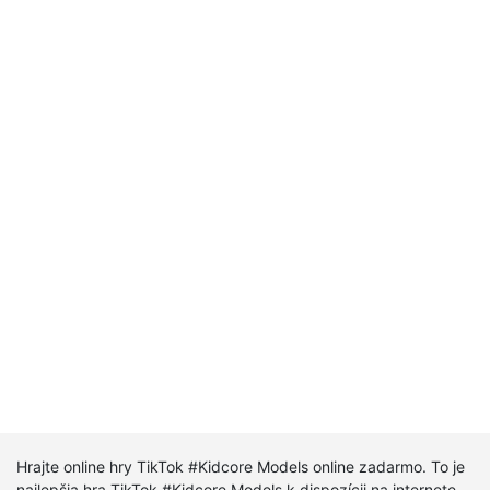
Hrajte online hry TikTok #Kidcore Models online zadarmo. To je
najlepšia hra TikTok #Kidcore Models k dispozícii na internete.