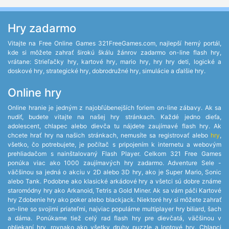
Hry zadarmo
Vitajte na Free Online Games 321FreeGames.com, najlepší herný portál,
kde si môžete zahrať širokú škálu žánrov zadarmo on-line flash hry,
vrátane: Strieľačky hry, kartové hry, mario hry, hry hry deti, logické a
doskové hry, strategické hry, dobrodružné hry, simulácie a ďalšie hry.
Online hry
Online hranie je jedným z najobľúbenejších foriem on-line zábavy. Ak sa
nudiť, budete vitajte na našej hry stránkach. Každé jedno dieťa,
adolescent, chlapec alebo dievča tu nájdete zaujímavé flash hry. Ak
chcete hrať hry na našich stránkach, nemusíte sa registrovať alebo
hry
,
všetko, čo potrebujete, je počítač s pripojením k internetu a webovým
prehliadačom s nainštalovaný Flash Player. Celkom 321 Free Games
ponúka viac ako 1000 zaujímavých hry zadarmo. Adventure Sele -
väčšinou sa jedná o akciu v 2D alebo 3D hry, ako je Super Mario, Sonic
alebo Tank. Podobne ako klasické arkádové hry a všetci sú dobre známe
staromódny hry ako Arkanoid, Tetris a Gold Miner. Ak sa vám páči Kartové
hry Zdobenie hry ako poker alebo blackjack. Niektoré hry si môžete zahrať
on-line so svojimi priateľmi, najviac populárne multiplayer hry biliard, šach
a dáma. Ponúkame tiež celý rad flash hry pre dievčatá, väčšinou v
obliekaní hry, rovnako ako všetky druhy puzzle a loptové hry. Chlapci