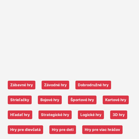
Zábavné hry
Závodné hry
Dobrodružné hry
Strieľačky
Bojové hry
Športové hry
Kartové hry
Hľadať hry
Strategické hry
Logické hry
3D hry
Hry pre dievčatá
Hry pre deti
Hry pre viac hráčov