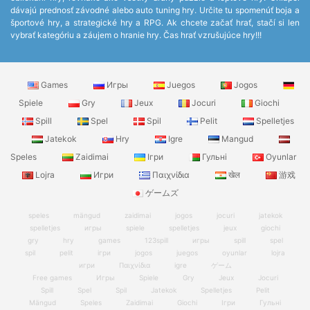
dávajú prednosť závodné alebo auto tuning hry. Určite tu spomenúť boja a
športové hry, a strategické hry a RPG. Ak chcete začať hrať, stačí si len
vybrať kategóriu a záujem o hranie hry. Čas hrať vzrušujúce hry!!!
Games
Игры
Juegos
Jogos
Spiele
Gry
Jeux
Jocuri
Giochi
Spill
Spel
Spil
Pelit
Spelletjes
Jatekok
Hry
Igre
Mangud
Speles
Zaidimai
Ігри
Гульні
Oyunlar
Lojra
Игри
Παιχνίδια
खेल
游戏
ゲームズ
speles
mängud
zaidimai
jogos
jocuri
jatekok
spelletjes
игры
spiele
spelletjes
jeux
giochi
gry
hry
games
123spill
игры
spill
spel
spil
pelit
ігри
jogos
juegos
oyunlar
lojra
игри
Παιχνίδια
igre
ゲーム
Free games
Игры
Spiele
Gry
Jeux
Jocuri
Spill
Spel
Spil
Jatekok
Spelletjes
Pelit
Mängud
Speles
Zaidimai
Giochi
Ігри
Гульні