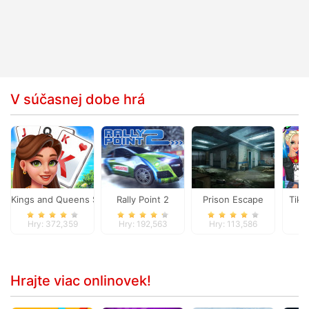
V súčasnej dobe hrá
Kings and Queens Solitaire Tripeaks
Rally Point 2
Prison Escape
Tik 
Hry: 372,359
Hry: 192,563
Hry: 113,586
Hr
Hrajte viac onlinovek!