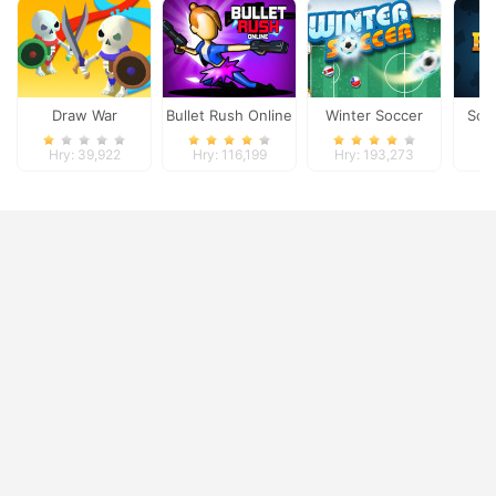
Draw War
Bullet Rush Online
Winter Soccer
Soci
Hry: 39,922
Hry: 116,199
Hry: 193,273
Hr