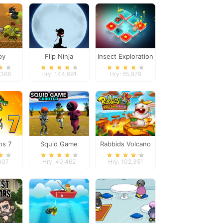
oy
Flip Ninja
Insect Exploration
ures
,368
Hry: 144,691
Hry: 65,979
ns 7
Squid Game
Rabbids Volcano
Shooter
Panic
,407
Hry: 40,462
Hry: 102,351