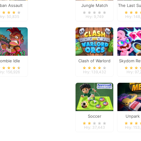
ban Assault
Jungle Match
The Last Su
Force
Adventures
Hry: 50,835
Hry: 9,749
Hry: 148
ombie Idle
Clash of Warlord
Skydom Re
fense Online
Orcs
ry: 156,926
Hry: 139,432
Hry: 97,
Soccer
Unpark
Tournament
Hry: 37,443
Hry: 153