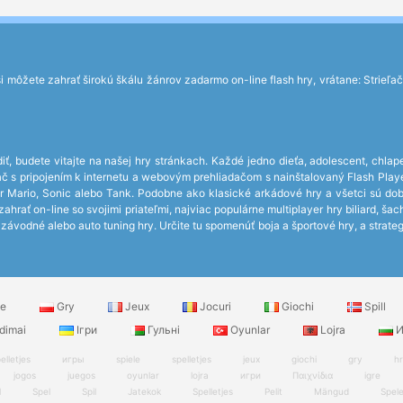
môžete zahrať širokú škálu žánrov zadarmo on-line flash hry, vrátane: Strieľačky
iť, budete vitajte na našej hry stránkach. Každé jedno dieťa, adolescent, chlap
čítač s pripojením k internetu a webovým prehliadačom s nainštalovaný Flash P
r Mario, Sonic alebo Tank. Podobne ako klasické arkádové hry a všetci sú do
hrať on-line so svojimi priateľmi, najviac populárne multiplayer hry biliard, ša
ávodné alebo auto tuning hry. Určite tu spomenúť boja a športové hry, a strateg
le
Gry
Jeux
Jocuri
Giochi
Spill
dimai
Ігри
Гульні
Oyunlar
Lojra
И
elletjes
игры
spiele
spelletjes
jeux
giochi
gry
h
jogos
juegos
oyunlar
lojra
игри
Παιχνίδια
igre
l
Spel
Spil
Jatekok
Spelletjes
Pelit
Mängud
Spel