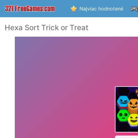
Najviac hodnotené
Hexa Sort Trick or Treat