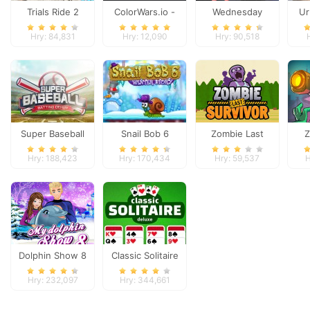
Trials Ride 2
ColorWars.io -
Wednesday
Ur
Conquest Game
Besties Fun Day
Hry: 84,831
Hry: 12,090
Hry: 90,518
Super Baseball
Snail Bob 6
Zombie Last
Z
Survivor
De
Hry: 188,423
Hry: 170,434
Hry: 59,537
H
Dolphin Show 8
Classic Solitaire
Deluxe
Hry: 232,097
Hry: 344,661