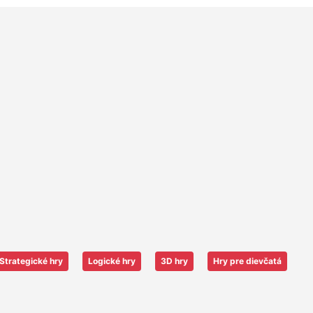
Strategické hry
Logické hry
3D hry
Hry pre dievčatá