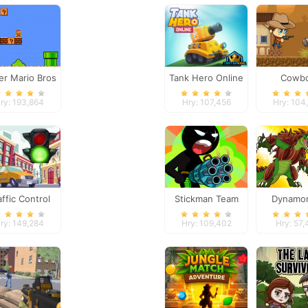
er Mario Bros
Tank Hero Online
Cowb
Advent
ry: 193,864
Hry: 107,456
Hry: 104
affic Control
Stickman Team
Dynamo
Force 2
ry: 149,284
Hry: 109,402
Hry: 57