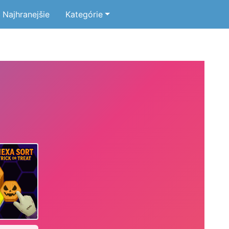
Najhranejšie
Kategórie