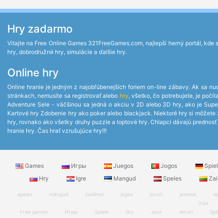
Hry zadarmo
Vitajte na Free Online Games 321FreeGames.com, najlepší herný portál, kde si 
hry, dobrodružné hry, simulácie a ďalšie hry.
Online hry
Online hranie je jedným z najobľúbenejších foriem on-line zábavy. Ak sa nud
stránkach, nemusíte sa registrovať alebo
hry
, všetko, čo potrebujete, je po
Adventure Sele - väčšinou sa jedná o akciu v 2D alebo 3D hry, ako je Supe
Kartové hry Zdobenie hry ako poker alebo blackjack. Niektoré hry si môžete za
hry, rovnako ako všetky druhy puzzle a loptové hry. Chlapci dávajú prednosť z
hranie hry. Čas hrať vzrušujúce hry!!!
Games
Игры
Juegos
Jogos
Spie
Hry
Igre
Mangud
Speles
Zai
speles
mängud
zaidimai
jogos
jocuri
jatekok
sp
ігри
Free games
Игры
Spiele
Gry
Jeux
Jocuri
Spil