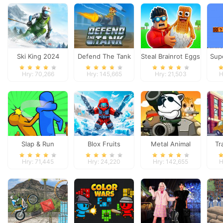
Ski King 2024
Defend The Tank
Steal Brainrot Eggs
Sup
Hry: 70,266
Hry: 145,665
Hry: 21,503
H
Slap & Run
Blox Fruits
Metal Animal
Tr
Hry: 71,445
Hry: 24,220
Hry: 142,655
H