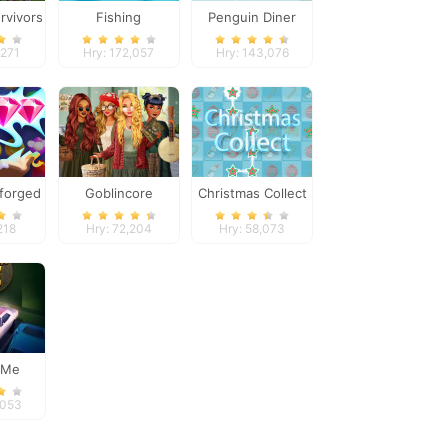
rvivors
Fishing
Penguin Diner
,271
Hry: 172,057
Hry: 143,076
forged
Goblincore
Christmas Collect
Aesthetic
218
Hry: 72,204
Hry: 58,073
 Me
,053