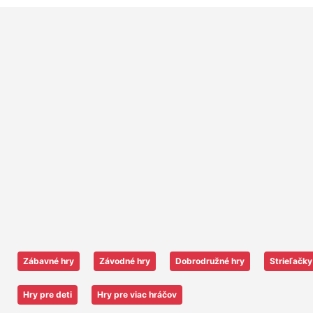
Zábavné hry
Závodné hry
Dobrodružné hry
Strieľačky
Hry pre deti
Hry pre viac hráčov