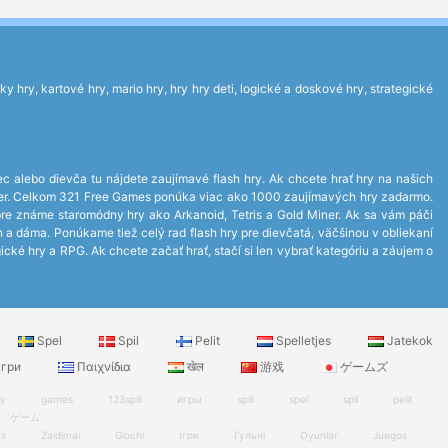
 hry, kartové hry, mario hry, hry hry deti, logické a doskové hry, strategické
ec alebo dievča tu nájdete zaujímavé flash hry. Ak chcete hrať hry na našich
layer. Celkom 321 Free Games ponúka viac ako 1000 zaujímavých hry zadarmo.
bre známe staromódny hry ako Arkanoid, Tetris a Gold Miner. Ak sa vám páči
ch a dáma. Ponúkame tiež celý rad flash hry pre dievčatá, väčšinou v obliekaní
ické hry a RPG. Ak chcete začať hrať, stačí si len vybrať kategóriu a záujem o
Spel
Spil
Pelit
Spelletjes
Jatekok
гри
Παιχνίδια
खेल
游戏
ゲームズ
ry
games
123spill
игры
spill
spel
spil
pelit
ゲーム
es
Zaidimai
Giochi
Ігри
Гульні
Oyunlar
Juegos