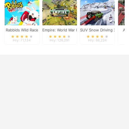
Rabbids Wild Race
Empire: World War III
SUV Snow Driving 3d
Ali
Hry: 71,134
Hry: 126,291
Hry: 86,224
H