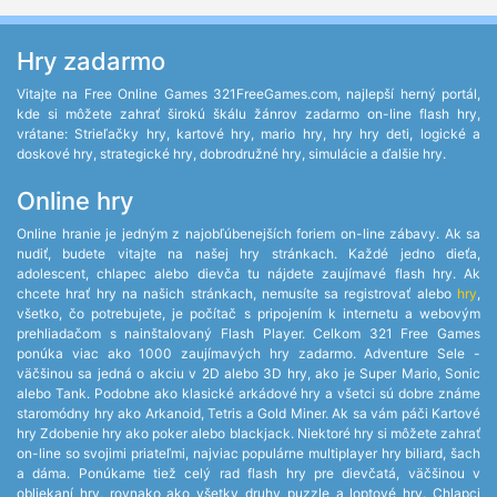
Hry zadarmo
Vitajte na Free Online Games 321FreeGames.com, najlepší herný portál,
kde si môžete zahrať širokú škálu žánrov zadarmo on-line flash hry,
vrátane: Strieľačky hry, kartové hry, mario hry, hry hry deti, logické a
doskové hry, strategické hry, dobrodružné hry, simulácie a ďalšie hry.
Online hry
Online hranie je jedným z najobľúbenejších foriem on-line zábavy. Ak sa
nudiť, budete vitajte na našej hry stránkach. Každé jedno dieťa,
adolescent, chlapec alebo dievča tu nájdete zaujímavé flash hry. Ak
chcete hrať hry na našich stránkach, nemusíte sa registrovať alebo
hry
,
všetko, čo potrebujete, je počítač s pripojením k internetu a webovým
prehliadačom s nainštalovaný Flash Player. Celkom 321 Free Games
ponúka viac ako 1000 zaujímavých hry zadarmo. Adventure Sele -
väčšinou sa jedná o akciu v 2D alebo 3D hry, ako je Super Mario, Sonic
alebo Tank. Podobne ako klasické arkádové hry a všetci sú dobre známe
staromódny hry ako Arkanoid, Tetris a Gold Miner. Ak sa vám páči Kartové
hry Zdobenie hry ako poker alebo blackjack. Niektoré hry si môžete zahrať
on-line so svojimi priateľmi, najviac populárne multiplayer hry biliard, šach
a dáma. Ponúkame tiež celý rad flash hry pre dievčatá, väčšinou v
obliekaní hry, rovnako ako všetky druhy puzzle a loptové hry. Chlapci