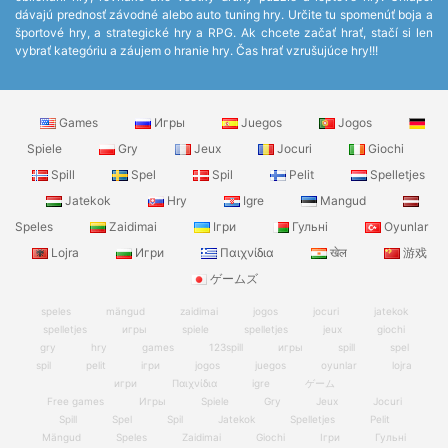
dávajú prednosť závodné alebo auto tuning hry. Určite tu spomenúť boja a
športové hry, a strategické hry a RPG. Ak chcete začať hrať, stačí si len
vybrať kategóriu a záujem o hranie hry. Čas hrať vzrušujúce hry!!!
Games
Игры
Juegos
Jogos
Spiele
Gry
Jeux
Jocuri
Giochi
Spill
Spel
Spil
Pelit
Spelletjes
Jatekok
Hry
Igre
Mangud
Speles
Zaidimai
Ігри
Гульні
Oyunlar
Lojra
Игри
Παιχνίδια
खेल
游戏
ゲームズ
speles
mängud
zaidimai
jogos
jocuri
jatekok
spelletjes
игры
spiele
spelletjes
jeux
giochi
gry
hry
games
123spill
игры
spill
spel
spil
pelit
ігри
jogos
juegos
oyunlar
lojra
игри
Παιχνίδια
igre
ゲーム
Free games
Игры
Spiele
Gry
Jeux
Jocuri
Spill
Spel
Spil
Jatekok
Spelletjes
Pelit
Mängud
Speles
Zaidimai
Giochi
Ігри
Гульні