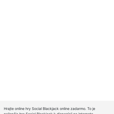
Hrajte online hry Social Blackjack online zadarmo. To je
najlepšia hra Social Blackjack k dispozícii na internete.