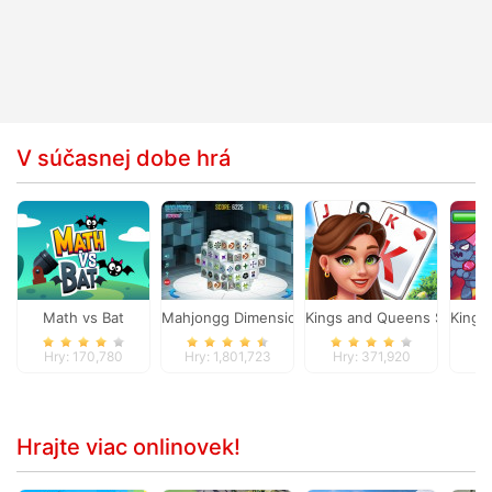
V súčasnej dobe hrá
Math vs Bat
Mahjongg Dimensions
Kings and Queens Solitaire
King 
Hry: 170,780
Hry: 1,801,723
Hry: 371,920
Hr
Hrajte viac onlinovek!