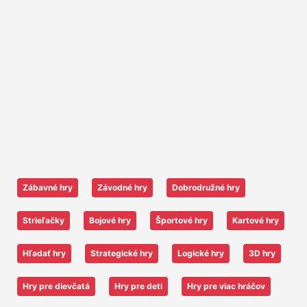
Zábavné hry
Závodné hry
Dobrodružné hry
Strieľačky
Bojové hry
Športové hry
Kartové hry
Hľadať hry
Strategické hry
Logické hry
3D hry
Hry pre dievčatá
Hry pre deti
Hry pre viac hráčov