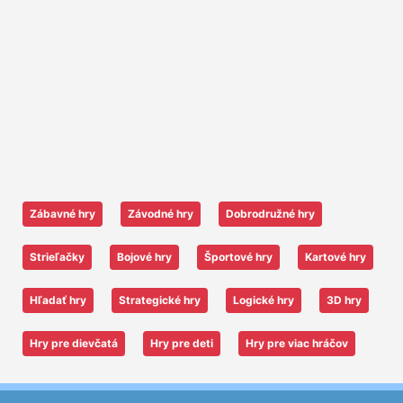
Zábavné hry
Závodné hry
Dobrodružné hry
Strieľačky
Bojové hry
Športové hry
Kartové hry
Hľadať hry
Strategické hry
Logické hry
3D hry
Hry pre dievčatá
Hry pre deti
Hry pre viac hráčov