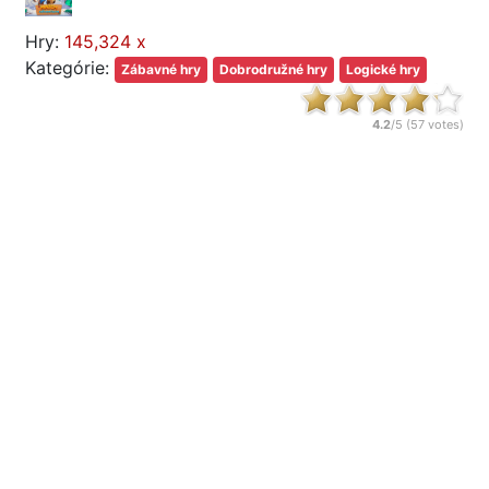
Hry:
145,324 x
Kategórie:
Zábavné hry
Dobrodružné hry
Logické hry
4.2
/5 (
57
votes)