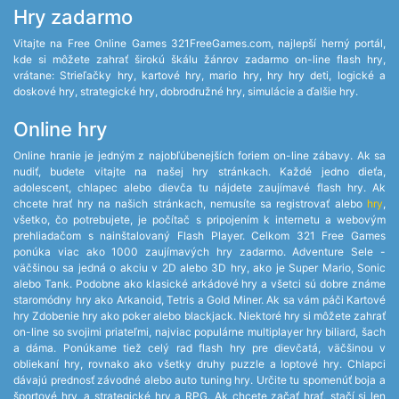
Hry zadarmo
Vitajte na Free Online Games 321FreeGames.com, najlepší herný portál,
kde si môžete zahrať širokú škálu žánrov zadarmo on-line flash hry,
vrátane: Strieľačky hry, kartové hry, mario hry, hry hry deti, logické a
doskové hry, strategické hry, dobrodružné hry, simulácie a ďalšie hry.
Online hry
Online hranie je jedným z najobľúbenejších foriem on-line zábavy. Ak sa
nudiť, budete vitajte na našej hry stránkach. Každé jedno dieťa,
adolescent, chlapec alebo dievča tu nájdete zaujímavé flash hry. Ak
chcete hrať hry na našich stránkach, nemusíte sa registrovať alebo
hry
,
všetko, čo potrebujete, je počítač s pripojením k internetu a webovým
prehliadačom s nainštalovaný Flash Player. Celkom 321 Free Games
ponúka viac ako 1000 zaujímavých hry zadarmo. Adventure Sele -
väčšinou sa jedná o akciu v 2D alebo 3D hry, ako je Super Mario, Sonic
alebo Tank. Podobne ako klasické arkádové hry a všetci sú dobre známe
staromódny hry ako Arkanoid, Tetris a Gold Miner. Ak sa vám páči Kartové
hry Zdobenie hry ako poker alebo blackjack. Niektoré hry si môžete zahrať
on-line so svojimi priateľmi, najviac populárne multiplayer hry biliard, šach
a dáma. Ponúkame tiež celý rad flash hry pre dievčatá, väčšinou v
obliekaní hry, rovnako ako všetky druhy puzzle a loptové hry. Chlapci
dávajú prednosť závodné alebo auto tuning hry. Určite tu spomenúť boja a
športové hry, a strategické hry a RPG. Ak chcete začať hrať, stačí si len