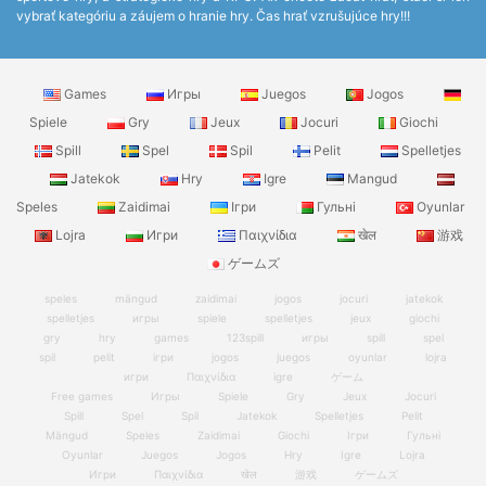
vybrať kategóriu a záujem o hranie hry. Čas hrať vzrušujúce hry!!!
Games
Игры
Juegos
Jogos
Spiele
Gry
Jeux
Jocuri
Giochi
Spill
Spel
Spil
Pelit
Spelletjes
Jatekok
Hry
Igre
Mangud
Speles
Zaidimai
Ігри
Гульні
Oyunlar
Lojra
Игри
Παιχνίδια
खेल
游戏
ゲームズ
speles
mängud
zaidimai
jogos
jocuri
jatekok
spelletjes
игры
spiele
spelletjes
jeux
giochi
gry
hry
games
123spill
игры
spill
spel
spil
pelit
ігри
jogos
juegos
oyunlar
lojra
игри
Παιχνίδια
igre
ゲーム
Free games
Игры
Spiele
Gry
Jeux
Jocuri
Spill
Spel
Spil
Jatekok
Spelletjes
Pelit
Mängud
Speles
Zaidimai
Giochi
Ігри
Гульні
Oyunlar
Juegos
Jogos
Hry
Igre
Lojra
Игри
Παιχνίδια
खेल
游戏
ゲームズ