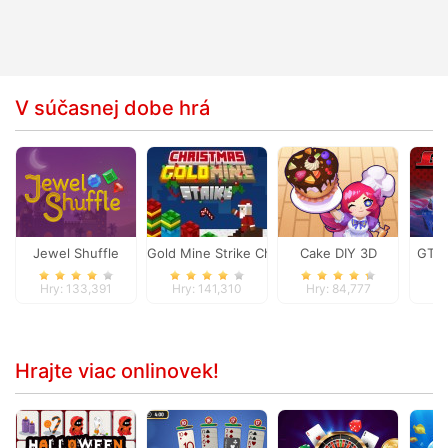
V súčasnej dobe hrá
Jewel Shuffle
Gold Mine Strike Christmas
Cake DIY 3D
GT G
Hry: 133,391
Hry: 141,310
Hry: 84,777
Hr
Hrajte viac onlinovek!