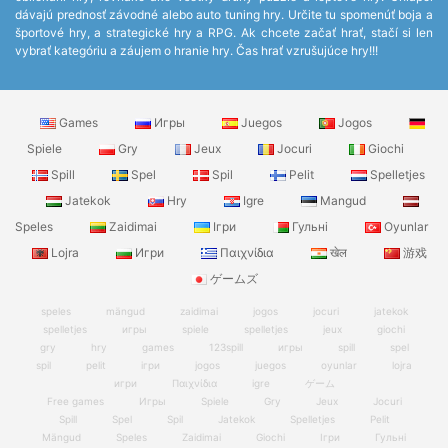
dávajú prednosť závodné alebo auto tuning hry. Určite tu spomenúť boja a
športové hry, a strategické hry a RPG. Ak chcete začať hrať, stačí si len
vybrať kategóriu a záujem o hranie hry. Čas hrať vzrušujúce hry!!!
Games
Игры
Juegos
Jogos
Spiele
Gry
Jeux
Jocuri
Giochi
Spill
Spel
Spil
Pelit
Spelletjes
Jatekok
Hry
Igre
Mangud
Speles
Zaidimai
Ігри
Гульні
Oyunlar
Lojra
Игри
Παιχνίδια
खेल
游戏
ゲームズ
speles
mängud
zaidimai
jogos
jocuri
jatekok
spelletjes
игры
spiele
spelletjes
jeux
giochi
gry
hry
games
123spill
игры
spill
spel
spil
pelit
ігри
jogos
juegos
oyunlar
lojra
игри
Παιχνίδια
igre
ゲーム
Free games
Игры
Spiele
Gry
Jeux
Jocuri
Spill
Spel
Spil
Jatekok
Spelletjes
Pelit
Mängud
Speles
Zaidimai
Giochi
Ігри
Гульні