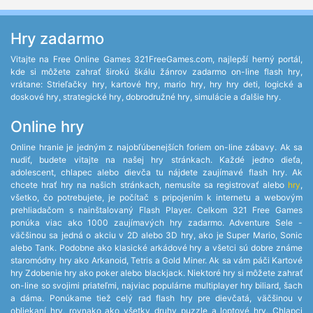
Hry zadarmo
Vitajte na Free Online Games 321FreeGames.com, najlepší herný portál,
kde si môžete zahrať širokú škálu žánrov zadarmo on-line flash hry,
vrátane: Strieľačky hry, kartové hry, mario hry, hry hry deti, logické a
doskové hry, strategické hry, dobrodružné hry, simulácie a ďalšie hry.
Online hry
Online hranie je jedným z najobľúbenejších foriem on-line zábavy. Ak sa
nudiť, budete vitajte na našej hry stránkach. Každé jedno dieťa,
adolescent, chlapec alebo dievča tu nájdete zaujímavé flash hry. Ak
chcete hrať hry na našich stránkach, nemusíte sa registrovať alebo
hry
,
všetko, čo potrebujete, je počítač s pripojením k internetu a webovým
prehliadačom s nainštalovaný Flash Player. Celkom 321 Free Games
ponúka viac ako 1000 zaujímavých hry zadarmo. Adventure Sele -
väčšinou sa jedná o akciu v 2D alebo 3D hry, ako je Super Mario, Sonic
alebo Tank. Podobne ako klasické arkádové hry a všetci sú dobre známe
staromódny hry ako Arkanoid, Tetris a Gold Miner. Ak sa vám páči Kartové
hry Zdobenie hry ako poker alebo blackjack. Niektoré hry si môžete zahrať
on-line so svojimi priateľmi, najviac populárne multiplayer hry biliard, šach
a dáma. Ponúkame tiež celý rad flash hry pre dievčatá, väčšinou v
obliekaní hry, rovnako ako všetky druhy puzzle a loptové hry. Chlapci