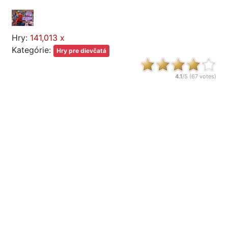
Hry:
141,013 x
Kategórie:
Hry pre dievčatá
4.1
/5 (
67
votes)