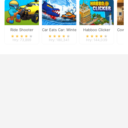
Ride Shooter
Car Eats Car: Winter Adventure
Habboo Clicker
Cowbo
Hry: 73,899
Hry: 180,341
Hry: 144,039
Hr