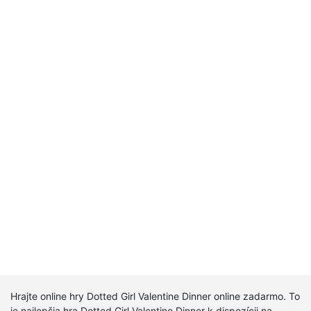
Hrajte online hry Dotted Girl Valentine Dinner online zadarmo. To
je najlepšia hra Dotted Girl Valentine Dinner k dispozícii na