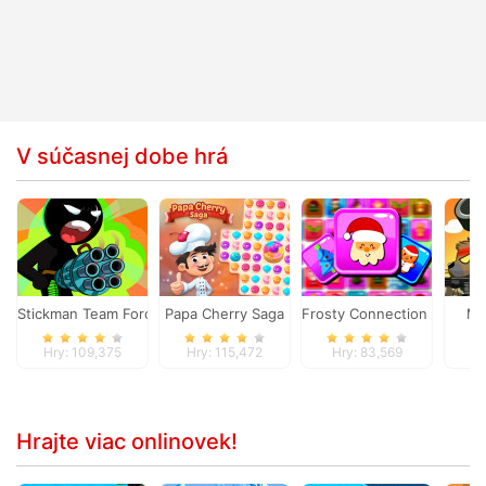
V súčasnej dobe hrá
Stickman Team Force 2
Papa Cherry Saga
Frosty Connection Quest
Me
Hry: 109,375
Hry: 115,472
Hry: 83,569
Hr
Hrajte viac onlinovek!