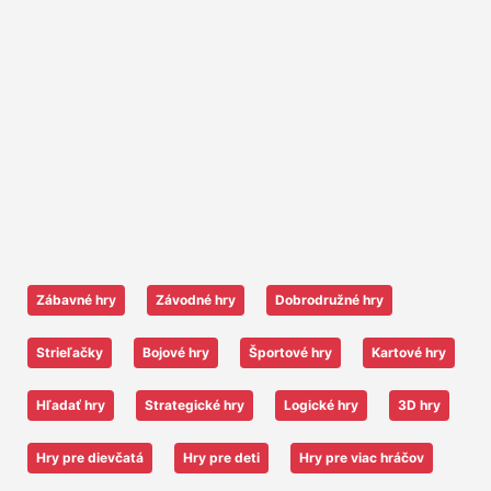
Zábavné hry
Závodné hry
Dobrodružné hry
Strieľačky
Bojové hry
Športové hry
Kartové hry
Hľadať hry
Strategické hry
Logické hry
3D hry
Hry pre dievčatá
Hry pre deti
Hry pre viac hráčov